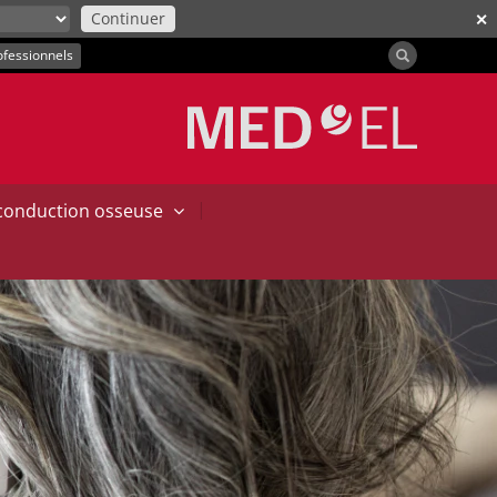
Continuer
✕
ofessionnels
|
 conduction osseuse