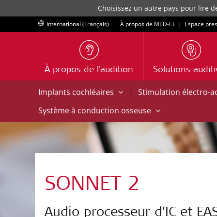
Choisissez un autre pays pour lire d
International (Français)
À propos de MED-EL
|
Espace pre
À propos de l'audition
Solutions audit
|
Implants cochléaires
Stimulation électro-
Système à conduction osseuse
SONNET 2
Audio processeur d'IC et EA