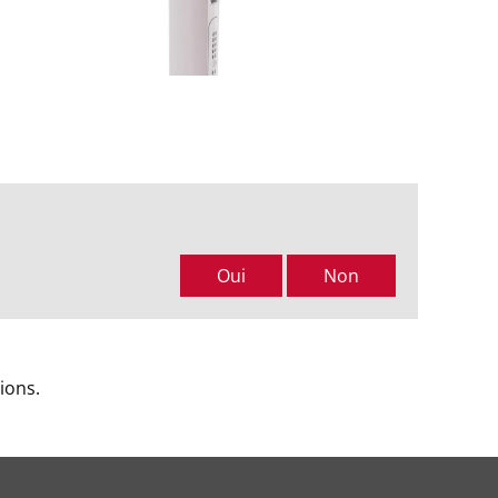
Oui
Non
ions.