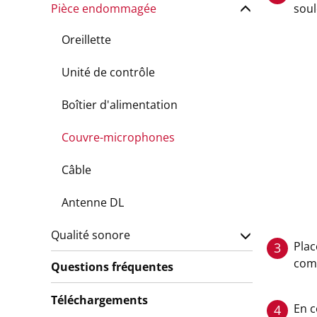
Pièce endommagée
sou
Oreillette
Unité de contrôle
Boîtier d'alimentation
Couvre-microphones
Câble
Antenne DL
Qualité sonore
Plac
3
com
Questions fréquentes
Téléchargements
En c
4