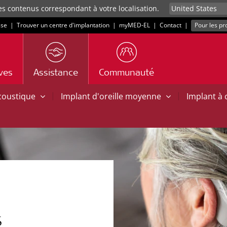
es contenus correspondant à votre localisation.
sse
|
Trouver un centre d'implantation
|
myMED‑EL
|
Contact
|
Pour les pr
ives
Assistance
Communauté
|
|
acoustique
Implant d'oreille moyenne
Implant à
S