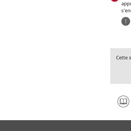
appu
s'en
!
Cette s