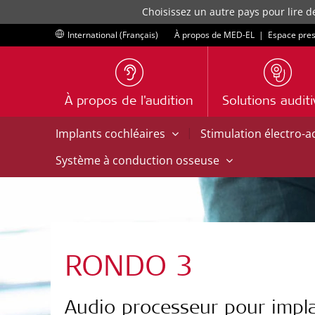
Choisissez un autre pays pour lire d
International (Français)
À propos de MED-EL
|
Espace pre
À propos de l'audition
Solutions audit
|
Implants cochléaires
Stimulation électro-
Système à conduction osseuse
RONDO 3
Audio processeur pour impla