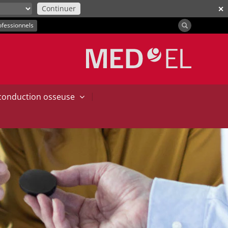
Continuer
✕
ofessionnels
|
 conduction osseuse