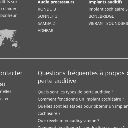
itifs sur
Audio processeurs
Implants auditifs
n d'aider
RONDO 3
Implant cochléaire
e bonheur
SONNET 3
BONEBRIDGE
SAMBA 2
VIBRANT SOUNDBRI
ADHEAR
ontacter
Questions fréquentes à propos 
perte auditive
tés
nelles
Quels sont les types de perte auditive ?
acter
Comment fonctionne un implant cochléaire ?
Quelles sont les étapes pour obtenir un impla
cochléaire ?
Que révèle mon audiogramme ?
Comment fonctionne la conduction osseuse ?