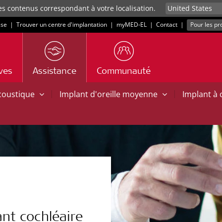
es contenus correspondant à votre localisation.
sse
|
Trouver un centre d'implantation
|
myMED‑EL
|
Contact
|
Pour les pr
ives
Assistance
Communauté
|
|
acoustique
Implant d'oreille moyenne
Implant à
nt cochléaire