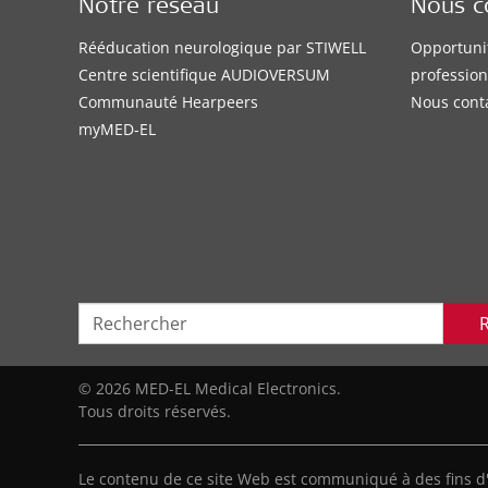
Notre réseau
Nous c
Rééducation neurologique par STIWELL
Opportuni
Centre scientifique AUDIOVERSUM
profession
Communauté Hearpeers
Nous cont
myMED‑EL
© 2026 MED-EL Medical Electronics.
Tous droits réservés.
Le contenu de ce site Web est communiqué à des fins d