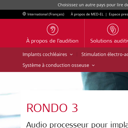
Choisissez un autre pays pour lire d
International (Français)
À propos de MED-EL
|
Espace pre
À propos de l'audition
Solutions audit
|
Implants cochléaires
Stimulation électro-
Système à conduction osseuse
RONDO 3
Audio processeur pour impla