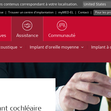
es contenus correspondant à votre localisation.
sse
|
Trouver un centre d'implantation
|
myMED‑EL
|
Contact
|
Pour les pr
ives
Assistance
Communauté
|
|
acoustique
Implant d'oreille moyenne
Implant à
nt cochléaire