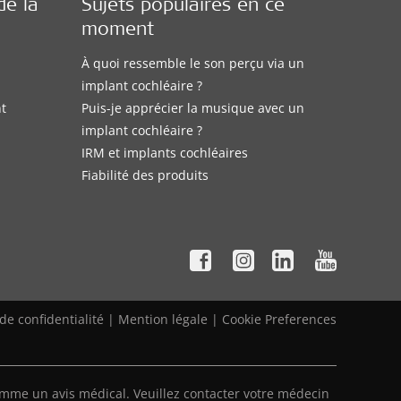
de la
Sujets populaires en ce
moment
À quoi ressemble le son perçu via un
implant cochléaire ?
nt
Puis-je apprécier la musique avec un
implant cochléaire ?
IRM et implants cochléaires
Fiabilité des produits
 de confidentialité
|
Mention légale
|
Cookie Preferences
mme un avis médical. Veuillez contacter votre médecin