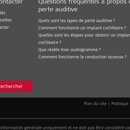
ontacter
Questions fréquentes à propos 
perte auditive
tés
nelles
Quels sont les types de perte auditive ?
acter
Comment fonctionne un implant cochléaire ?
Quelles sont les étapes pour obtenir un impla
cochléaire ?
Que révèle mon audiogramme ?
Comment fonctionne la conduction osseuse ?
Rechercher
Plan du site
|
Politique
'information générale uniquement et ne doit pas être considéré co