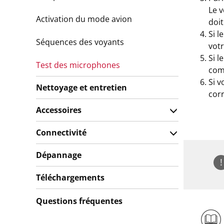
Le 
Activation du mode avion
doit
Si l
Séquences des voyants
vot
Si l
Test des microphones
com
Si 
Nettoyage et entretien
corr
Accessoires
Connectivité
Dépannage
!
Téléchargements
Questions fréquentes