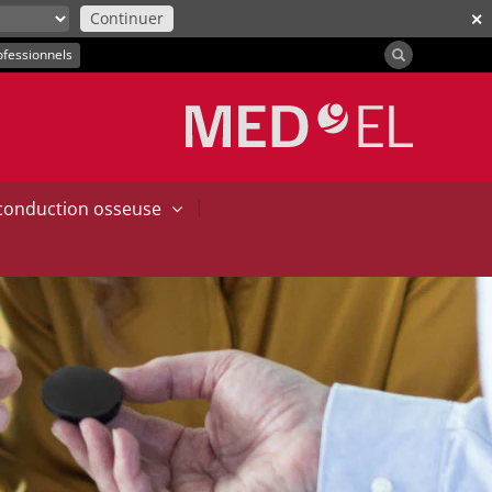
Continuer
✕
ofessionnels
|
 conduction osseuse