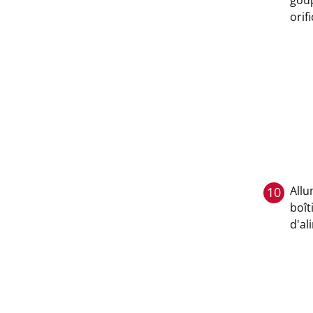
goup
orif
Allu
10
boît
d'al