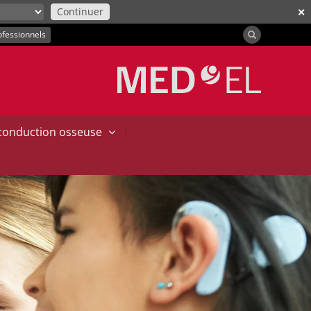
Continuer
✕
ofessionnels
|
 conduction osseuse