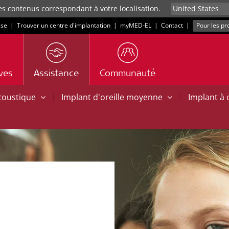
es contenus correspondant à votre localisation.
sse
|
Trouver un centre d'implantation
|
myMED‑EL
|
Contact
|
Pour les pr
ives
Assistance
Communauté
|
|
acoustique
Implant d'oreille moyenne
Implant à