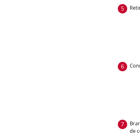
Reti
5
Conn
6
Bran
7
de c