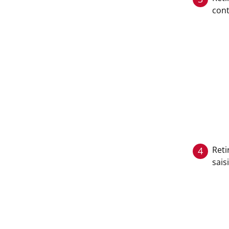
cont
Reti
4
sais