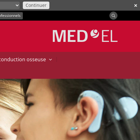
Continuer
✕
ofessionnels
|
 conduction osseuse