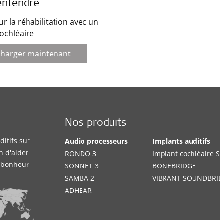
entendre
r la réhabilitation avec un
ochléaire
charger maintenant
Nos produits
itifs sur
Audio processeurs
Implants auditifs
n d'aider
RONDO 3
Implant cochléaire
e bonheur
SONNET 3
BONEBRIDGE
SAMBA 2
VIBRANT SOUNDBRI
ADHEAR