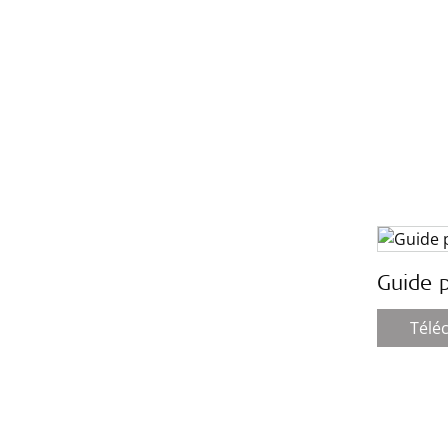
Guide 
Télé