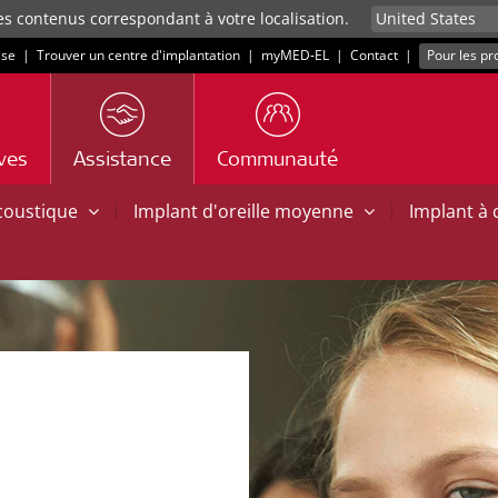
es contenus correspondant à votre localisation.
sse
|
Trouver un centre d'implantation
|
myMED‑EL
|
Contact
|
Pour les pr
ives
Assistance
Communauté
|
|
acoustique
Implant d'oreille moyenne
Implant à