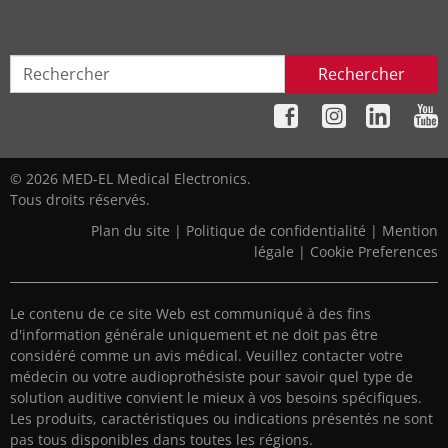
Rechercher
© 2026 MED-EL Medical Electronics.
Tous droits réservés.
Plan du site
|
Politique de confidentialité
|
Mention
légale
|
Cookie Preferences
Le contenu de ce site Web est communiqué à des fins
d'information générale uniquement et ne doit pas être
considéré comme un avis médical. Veuillez contacter votre
médecin ou votre audioprothésiste pour savoir quel type de
solution auditive convient le mieux à vos besoins spécifiques.
Les produits, caractéristiques ou indications présentés ne sont
pas tous disponibles dans toutes les régions.