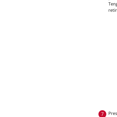
Teng
reti
Pres
7