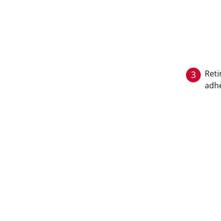
Reti
3
adhe