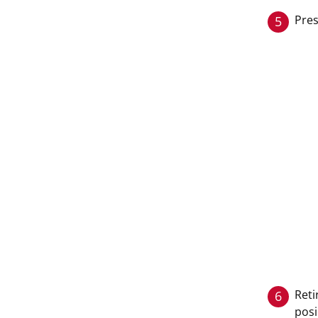
Pres
5
Reti
6
posi