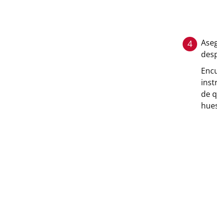
Aseg
4
desp
Encu
inst
de q
hue