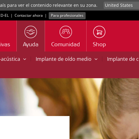
aís para ver el contenido relevante en su zona.
D‑EL
|
Contactar ahora
|
Para profesionales
ivas
Ayuda
Comunidad
Shop
|
|
o-acústica
Implante de oído medio
Implante de 