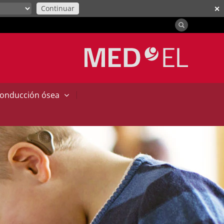
Continuar
✕
|
conducción ósea