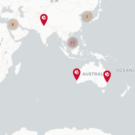
3
8
11