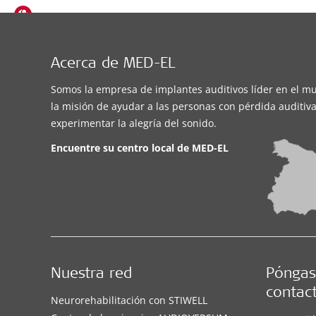
Oficina MED-EL
MED-EL Representative Office in Cairo
Acerca de MED-EL
52 Al Multaqa Al Arabi,
Soluciones auditivas
Somos la empresa de implantes auditivos líder en el m
4th floor, Sheraton
compatibles:
la misión de ayudar a las personas con pérdida auditiva
Housing Complex
,
Cairo
BONEBRIDGE
,
experimentar la alegría del sonido.
VIBRANT SOUNDBRIDGE
,
Detalles de contacto
Encuentre su centro local de
MED-EL
EAS System
,
CI System
Oficina MED-EL
MED-EL Rep. Office for Jordan and
Nuestra red
Póngas
Palestine
contac
Neurorehabilitación con STIWELL
4th Circle, Al-Mutanabbi
Soluciones auditivas