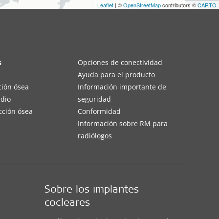
Leaflet
| ©
OpenStreetMap
contributors ©
CARTO
s
Opciones de conectividad
Ayuda para el producto
ción ósea
Información importante de
edio
seguridad
cción ósea
Conformidad
Información sobre RM para
radiólogos
Sobre los implantes
cocleares