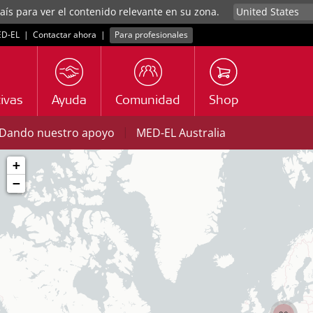
aís para ver el contenido relevante en su zona.
D‑EL
|
Contactar ahora
|
Para profesionales
ivas
Ayuda
Comunidad
Shop
|
Dando nuestro apoyo
MED-EL Australia
+
−