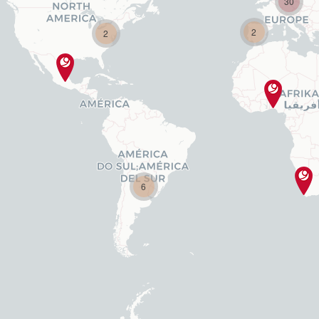
30
2
2
6