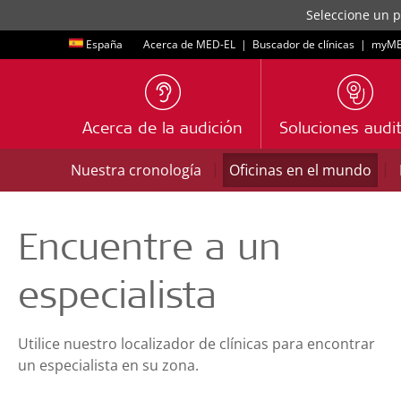
Seleccione un p
España
Acerca de MED-EL
|
Buscador de clínicas
|
myME
Acerca de la audición
Soluciones audit
|
|
Nuestra cronología
Oficinas en el mundo
Encuentre a un
especialista
Utilice nuestro localizador de clínicas para encontrar
un especialista en su zona.