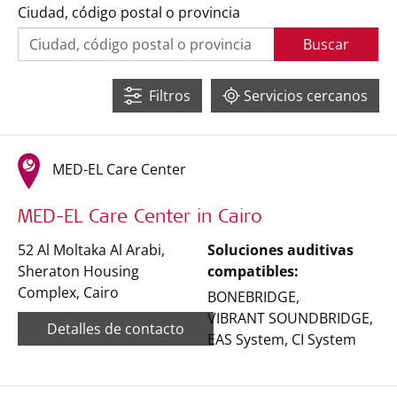
Ciudad, código postal o provincia
Buscar
Filtros
Servicios cercanos
MED-EL Care Center
MED-EL Care Center in Cairo
52 Al Moltaka Al Arabi,
Soluciones auditivas
Sheraton Housing
compatibles:
Complex
,
Cairo
BONEBRIDGE
,
VIBRANT SOUNDBRIDGE
,
Detalles de contacto
EAS System
,
CI System