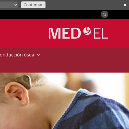
Continuar
✕
|
conducción ósea