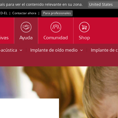
aís para ver el contenido relevante en su zona.
D‑EL
|
Contactar ahora
|
Para profesionales
ivas
Ayuda
Comunidad
Shop
|
|
o-acústica
Implante de oído medio
Implante de 