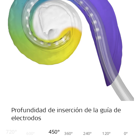
Profundidad de inserción de la guía de
electrodos
720°
450°
600°
360°
240°
120°
0°