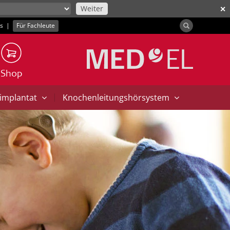
Weiter
✕
ns
|
Für Fachleute
Shop
|
implantat
Knochenleitungshörsystem