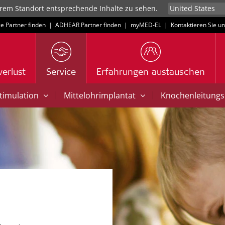
rem Standort entsprechende Inhalte zu sehen.
ce Partner finden
|
ADHEAR Partner finden
|
myMED‑EL
|
Kontaktieren Sie u
erlust
Service
Erfahrungen austauschen
|
|
Stimulation
Mittelohrimplantat
Knochenleitungs