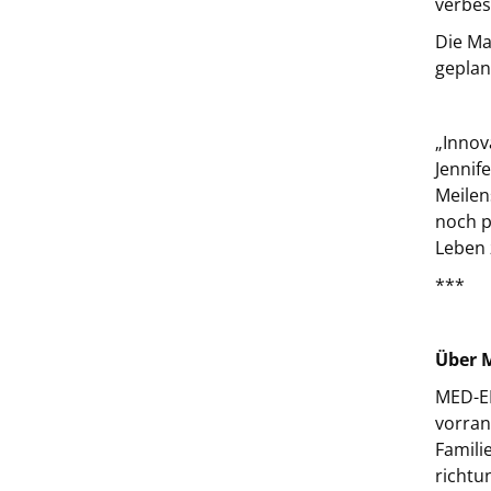
verbes
Die Ma
geplan
„Innov
Jennif
Meilen
noch p
Leben 
***
Über 
MED-EL
vorran
Famili
richtu