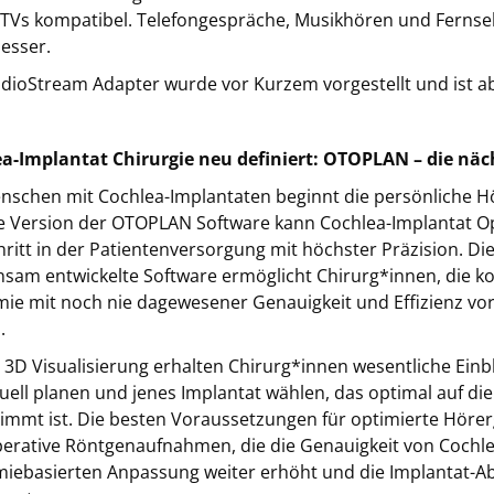
TVs kompatibel. Telefongespräche, Musikhören und Ferns
esser.
dioStream Adapter wurde vor Kurzem vorgestellt und ist ab 
a-Implantat Chirurgie neu definiert: OTOPLAN – die nä
nschen mit Cochlea-Implantaten beginnt die persönliche Hö
e Version der OTOPLAN Software kann Cochlea-Implantat Ope
hritt in der Patientenversorgung mit höchster Präzision.
sam entwickelte Software ermöglicht Chirurg*innen, die k
ie mit noch nie dagewesener Genauigkeit und Effizienz vo
.
s 3D Visualisierung erhalten Chirurg*innen wesentliche Einb
duell planen und jenes Implantat wählen, das optimal auf d
immt ist. Die besten Voraussetzungen für optimierte Hörerg
erative Röntgenaufnahmen, die die Genauigkeit von Cochle
iebasierten Anpassung weiter erhöht und die Implantat-A