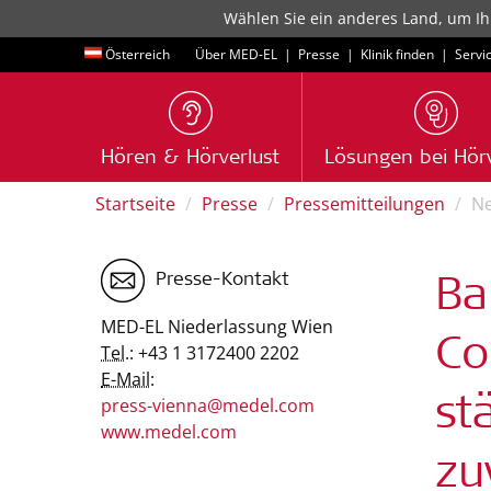
Wählen Sie ein anderes Land, um Ih
Österreich
Über MED-EL
|
Presse
|
Klinik finden
|
Servi
Hören & Hörverlust
Lösungen bei Hörv
Startseite
Presse
Pressemitteilungen
N
Presse-Kontakt
Ba
MED-EL Niederlassung Wien
Co
Tel.:
+43 1 3172400 2202
E-Mail:
press-vienna@medel.com
st
www.medel.com
zu