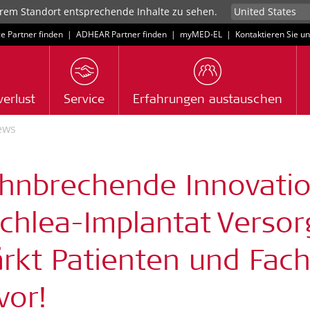
rem Standort entsprechende Inhalte zu sehen.
ce Partner finden
|
ADHEAR Partner finden
|
myMED‑EL
|
Kontaktieren Sie u
erlust
Service
Erfahrungen austauschen
ews
hnbrechende Innovatio
chlea-Implantat Verso
ärkt Patienten und Fach
vor!