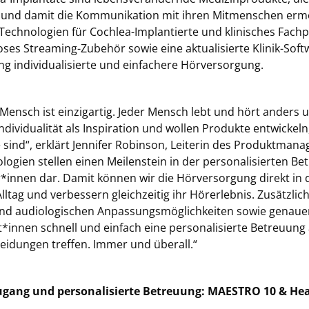
und damit die Kommunikation mit ihren Mitmenschen ermög
Technologien für Cochlea-Implantierte und klinisches Fach
oses Streaming-Zubehör sowie eine aktualisierte Klinik-Softw
ng individualisierte und einfachere Hörversorgung.
 Mensch ist einzigartig. Jeder Mensch lebt und hört anders 
Individualität als Inspiration und wollen Produkte entwicke
 sind“, erklärt Jennifer Robinson, Leiterin des Produktma
logien stellen einen Meilenstein in der personalisierten Be
*innen dar. Damit können wir die Hörversorgung direkt in d
Alltag und verbessern gleichzeitig ihr Hörerlebnis. Zusätzli
nd audiologischen Anpassungsmöglichkeiten sowie genaue
t*innen schnell und einfach eine personalisierte Betreuung 
eidungen treffen. Immer und überall.“
ugang und personalisierte Betreuung: MAESTRO 10 & He