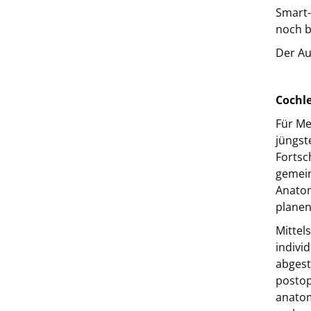
Smart-
noch b
Der Au
Cochle
Für Me
jüngst
Fortsc
gemein
Anatom
planen
Mittel
indivi
abgest
postop
anatom