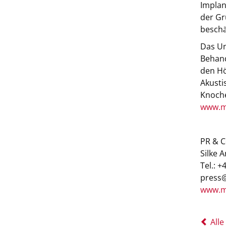
Implan
der Gr
beschä
Das Un
Behand
den Hö
Akusti
Knoche
www.m
PR & 
Silke A
Tel.: 
press
www.m
Alle