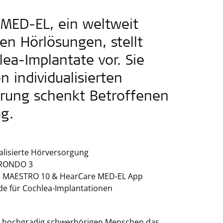
 MED-EL, ein weltweit
en Hörlösungen, stellt
ea-Implantate vor. Sie
 individualisierten
ierung schenkt Betroffenen
ag.
alisierte Hörversorgung
r RONDO 3
ll: MAESTRO 10 & HearCare MED-EL App
de für Cochlea-Implantationen
ie hochgradig schwerhörigen Menschen das