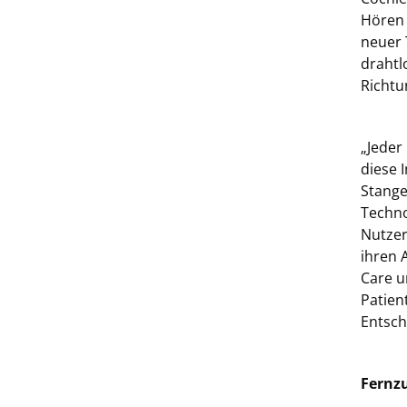
Hören 
neuer 
drahtl
Richtu
„Jeder
diese 
Stange
Techno
Nutzer
ihren 
Care u
Patien
Entsch
Fernz