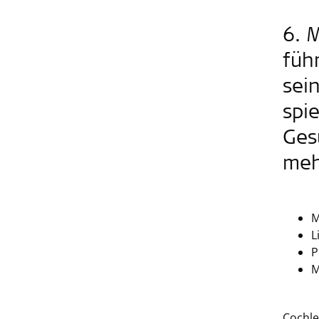
6. 
füh
sei
spi
Ges
meh
M
L
P
M
Cochle