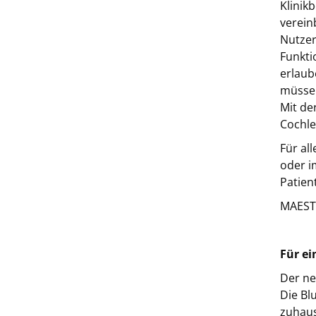
Klinik
verein
Nutzer
Funkti
erlaub
müssen
Mit de
Cochle
Für al
oder i
Patien
MAESTR
Für ei
Der ne
Die Bl
zuhaus