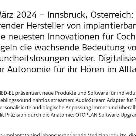
März 2024 – Innsbruck, Österreich:
render Hersteller von implantierbar
ne neuesten Innovationen für Cochl
egeln die wachsende Bedeutung von
undheitslösungen wider. Digitalis
r Autonomie für ihr Hören im Allt
ED-EL präsentiert neue Produkte und Software für individu
ieblingssound nahtlos streamen: AudioStream Adapter fü
ersonalisierte audiologische Anpassung immer und übera
it Präzision durch die Anatomie: OTOPLAN Software-Upgra
a-Implantate sind lebensverändernde Medizinprodukte, d