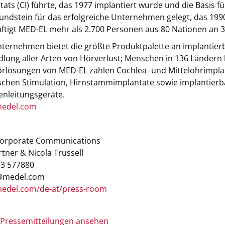
tats (CI) führte, das 1977 implantiert wurde und die Basis 
undstein für das erfolgreiche Unternehmen gelegt, das 1990
ftigt MED-EL mehr als 2.700 Personen aus 80 Nationen an 3
ternehmen bietet die größte Produktpalette an implantier
lung aller Arten von Hörverlust; Menschen in 136 Ländern 
rlösungen von MED-EL zählen Cochlea- und Mittelohrimplan
schen Stimulation, Hirnstammimplantate sowie implantierb
nleitungsgeräte.
edel.com
Corporate Communications
rtner & Nicola Trussell
+43 577880
@medel.com
edel.com/de-at/press-room
 Pressemitteilungen ansehen