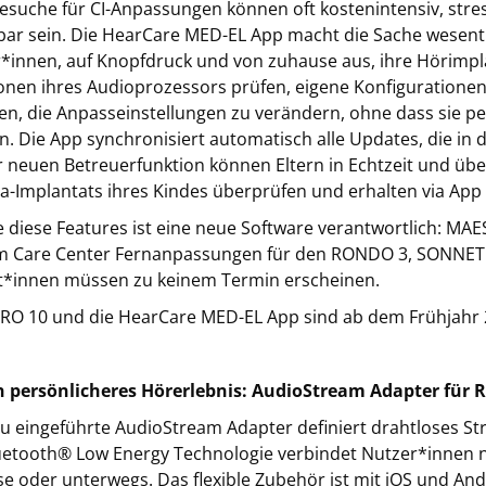
besuche für CI-Anpassungen können oft kostenintensiv, stre
bar sein. Die HearCare MED-EL App macht die Sache wesentli
*innen, auf Knopfdruck und von zuhause aus, ihre Hörimpla
onen ihres Audioprozessors prüfen, eigene Konfiguration
en, die Anpasseinstellungen zu verändern, ohne dass sie pe
. Die App synchronisiert automatisch alle Updates, die in d
r neuen Betreuerfunktion können Eltern in Echtzeit und üb
a-Implantats ihres Kindes überprüfen und erhalten via Ap
le diese Features ist eine neue Software verantwortlich: MAE
m Care Center Fernanpassungen für den RONDO 3, SONNET
t*innen müssen zu keinem Termin erscheinen.
O 10 und die HearCare MED-EL App sind ab dem Frühjahr 2
n persönlicheres Hörerlebnis: AudioStream Adapter für
u eingeführte AudioStream Adapter definiert drahtloses S
uetooth® Low Energy Technologie verbindet Nutzer*innen n
e oder unterwegs. Das flexible Zubehör ist mit iOS und A