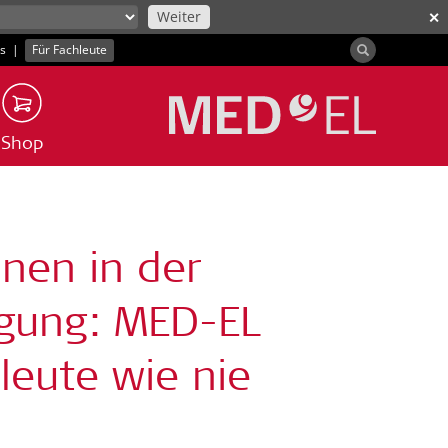
Weiter
✕
ns
|
Für Fachleute
Shop
nen in der
rgung: MED-EL
leute wie nie