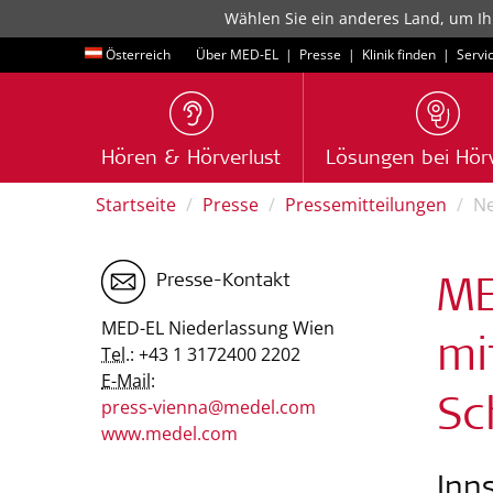
Wählen Sie ein anderes Land, um Ih
Österreich
Über MED-EL
|
Presse
|
Klinik finden
|
Servi
Hören & Hörverlust
Lösungen bei Hörv
Startseite
Presse
Pressemitteilungen
N
Presse-Kontakt
ME
MED-EL Niederlassung Wien
mi
Tel.:
+43 1 3172400 2202
E-Mail:
press-vienna@medel.com
Sc
www.medel.com
Inn