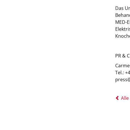
Das Un
Behand
MED-EL
Elektr
Knoche
PR & 
Carmen
Tel.: 
press
Alle