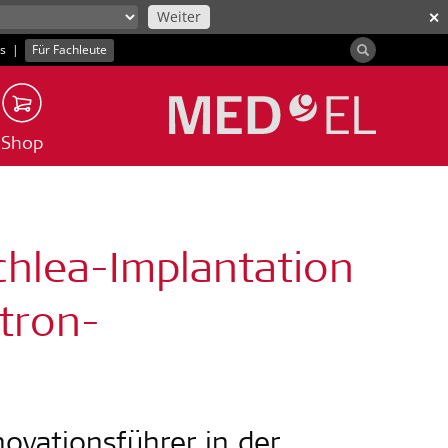
Weiter
✕
ns
|
Für Fachleute
Shop
chlea-Implantation
otron-
novationsführer in der