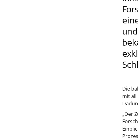
For
ein
und
bek
exk
Sch
Die ba
mit al
Dadurc
„Der Z
Forsch
Einbli
Prozes