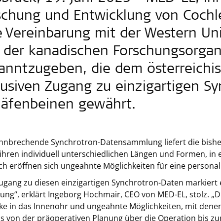
schung und Entwicklung von Cochlea
e Vereinbarung mit der Western Un
 der kanadischen Forschungsorgani
anntzugeben, die dem österreich
lusiven Zugang zu einzigartigen S
läfenbeinen gewährt.
hnbrechende Synchrotron-Datensammlung liefert die bisher
l ihren individuell unterschiedlichen Längen und Formen, i
h eröffnen sich ungeahnte Möglichkeiten für eine personali
ugang zu diesen einzigartigen Synchrotron-Daten markiert 
ung“, erklärt Ingeborg Hochmair, CEO von MED-EL, stolz. „D
cke in das Innenohr und ungeahnte Möglichkeiten, mit dene
s von der präoperativen Planung über die Operation bis z