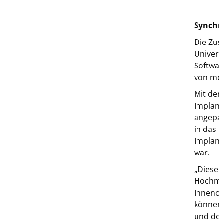
Synchr
Die Zu
Univer
Softwa
von mo
Mit de
Implan
angepa
in das
Implan
war.
„Diese
Hochma
Inneno
können
und de