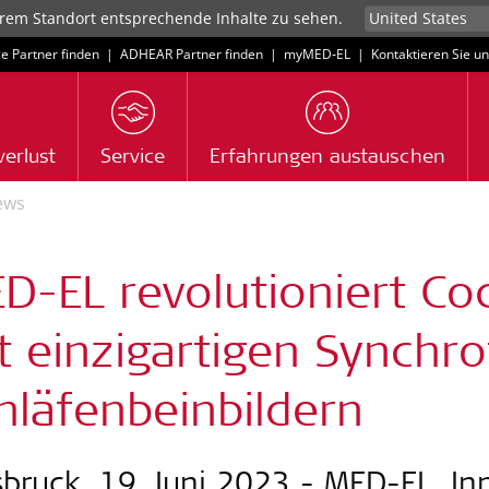
rem Standort entsprechende Inhalte zu sehen.
ce Partner finden
|
ADHEAR Partner finden
|
myMED‑EL
|
Kontaktieren Sie u
erlust
Service
Erfahrungen austauschen
ews
D-EL revolutioniert Co
t einzigartigen Synchr
hläfenbeinbildern
sbruck, 19. Juni 2023 - MED-EL, In