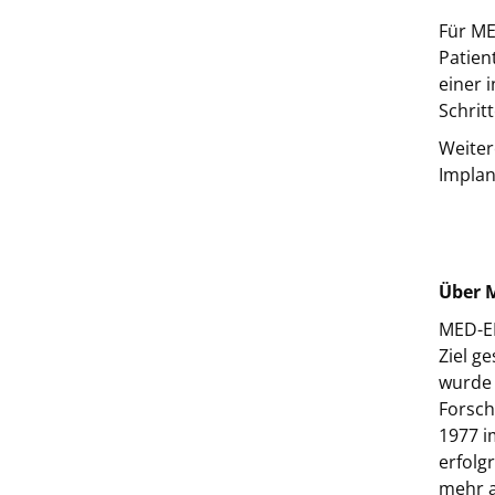
Für ME
Patien
einer 
Schrit
Weiter
Implan
Über 
MED-EL
Ziel g
wurde 
Forsch
1977 i
erfolg
mehr a