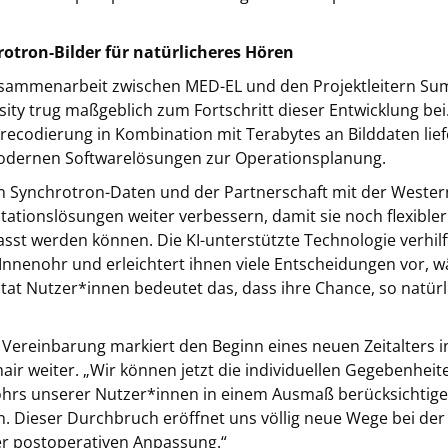
otron-Bilder für natürlicheres Hören
sammenarbeit zwischen MED-EL und den Projektleitern Sum
sity trug maßgeblich zum Fortschritt dieser Entwicklung bei
recodierung in Kombination mit Terabytes an Bilddaten liefe
dernen Softwarelösungen zur Operationsplanung.
n Synchrotron-Daten und der Partnerschaft mit der Western
tationslösungen weiter verbessern, damit sie noch flexibler
sst werden können. Die KI-unterstützte Technologie verhilf
 Innenohr und erleichtert ihnen viele Entscheidungen vor, 
tat Nutzer*innen bedeutet das, dass ihre Chance, so natürl
 Vereinbarung markiert den Beginn eines neuen Zeitalters i
ir weiter. „Wir können jetzt die individuellen Gegebenhei
hrs unserer Nutzer*innen in einem Ausmaß berücksichtigen,
. Dieser Durchbruch eröffnet uns völlig neue Wege bei der
r postoperativen Anpassung.“