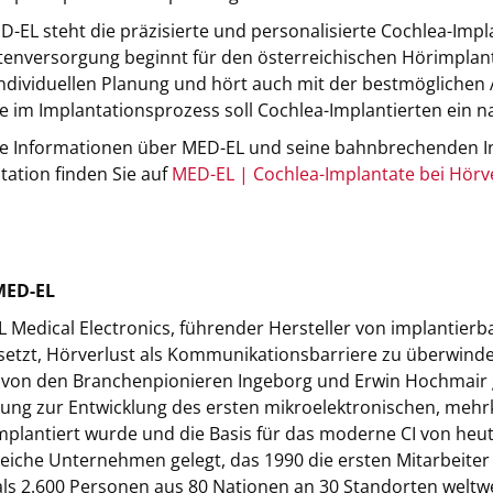
D-EL steht die präzisierte und personalisierte Cochlea-Impl
tenversorgung beginnt für den österreichischen Hörimplanta
individuellen Planung und hört auch mit der bestmöglichen
te im Implantationsprozess soll Cochlea-Implantierten ein 
e Informationen über MED-EL und seine bahnbrechenden In
tation finden Sie auf
MED-EL | Cochlea-Implantate bei Hörv
MED-EL
 Medical Electronics, führender Hersteller von implantier
esetzt, Hörverlust als Kommunikationsbarriere zu überwin
von den Branchenpionieren Ingeborg und Erwin Hochmair 
ung zur Entwicklung des ersten mikroelektronischen, mehrka
mplantiert wurde und die Basis für das moderne CI von heut
reiche Unternehmen gelegt, das 1990 die ersten Mitarbeiter
ls 2.600 Personen aus 80 Nationen an 30 Standorten weltw