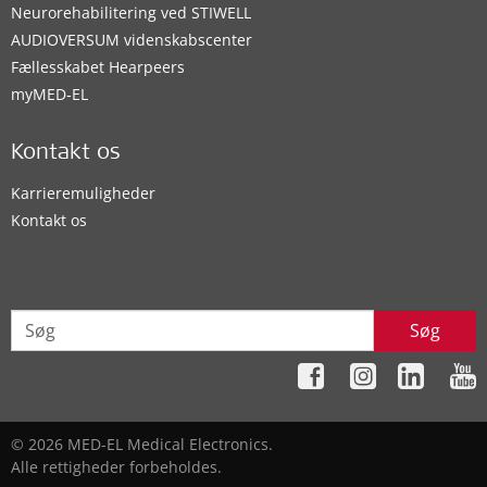
Neurorehabilitering ved STIWELL
AUDIOVERSUM videnskabscenter
Fællesskabet Hearpeers
myMED‑EL
Kontakt os
Karrieremuligheder
Kontakt os
Søg
© 2026 MED-EL Medical Electronics.
Alle rettigheder forbeholdes.