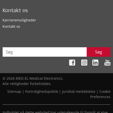
Kontakt os
Karrieremuligheder
Kontakt os
Søg
© 2026 MED-EL Medical Electronics.
Alle rettigheder forbeholdes.
Sitemap
|
Fortrolighedspolitik
|
Juridisk meddelelse
|
Cookie
Preferences
Indholdet på dette websted har udelukkende til formål at give