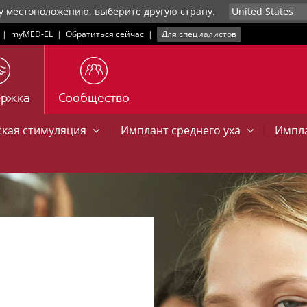
у местоположению, выберите другую страну.
|
myMED‑EL
|
Обратиться сейчас
|
Для специалистов
ержка
Сообщество
|
|
ская стимуляция
Имплант среднего уха
Импла