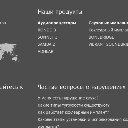
Наши продукты
тва
Аудиопроцессоры
Слуховые имплан
с
RONDO 3
Кохлеарный импла
SONNET 3
BONEBRIDGE
SAMBA 2
VIBRANT SOUNDBRI
ADHEAR
йтесь к
Частые вопросы о нарушениях 
У меня есть нарушение слуха?
Какие типы тугоухости существуют?
Как работает кохлеарный имплант?
Каковы этапы установки и использования ко
импланта?