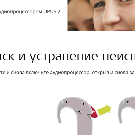
удиопроцессором OPUS 2
ск и устранение неис
е и снова включите аудиопроцессор, открыв и снова з