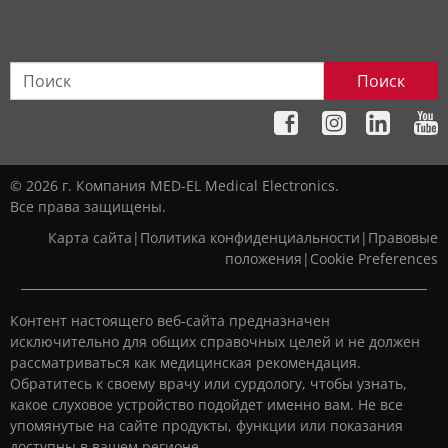
Поиск
© 2026 г. Компания MED-EL Medical Electronics.
Все права защищены.
Карта сайта
|
Политика конфиденциальности
|
Правовые
положения
|
Cookie Preferences
Контент настоящего веб-сайта предназначен
исключительно для общих справочных целей и не должен
рассматриваться как медицинская рекомендация.
Обратитесь к своему врачу или сурдологу, чтобы узнать,
какое слуховое устройство подойдет именно вам. Не все
упомянутые на сайте продукты, функции или показания
доступны в вашем регионе.