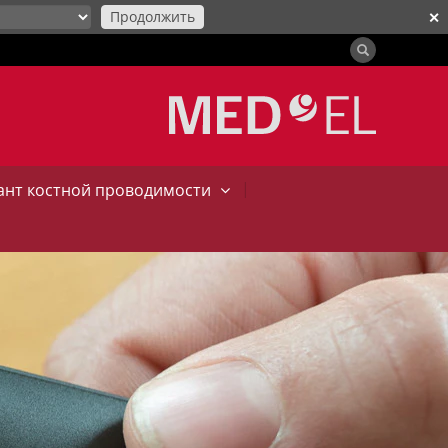
Продолжить
✕
|
нт костной проводимости