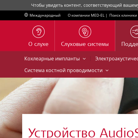
Чтобы увидеть контент, соответствующий вашем
Международный
О компании MED-EL
|
Поиск клиники
О слухе
Слуховые системы
Подд
|
Кохлеарные импланты
Электроакустиче
Система костной проводимости
Устройство Audio