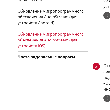
со 
уст
Обновление микропрограммного
!
обеспечения AudioStream (для
устройств Android)
Обновление микропрограммного
обеспечения AudioStream (для
устройств iOS)
Часто задаваемые вопросы
Отк
2
лев
по
«Об
инс
!