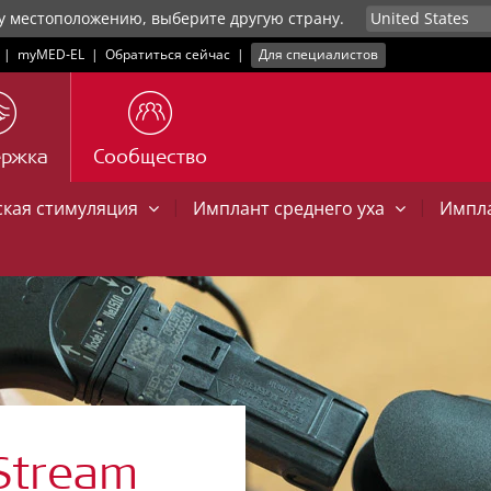
у местоположению, выберите другую страну.
|
myMED‑EL
|
Обратиться сейчас
|
Для специалистов
ержка
Сообщество
|
|
ская стимуляция
Имплант среднего уха
Импла
Stream