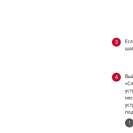
Есл
3
шаг
Вый
4
«Сл
уст
нес
уст
по
!