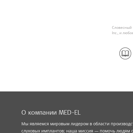
Словесный 
Inc., и люб
О компании MED-EL
Мы являемся мировым лидером в области производс
слуховых имплантов; наша миссия — помочь людям 