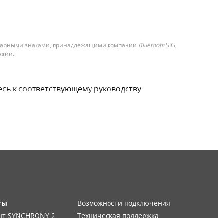
оварными знаками, принадлежащими компании
Bluetooth
SIG,
нзии.
сь к соответствующему руководству
ты
Возможности подключения
нт SYNCHRONY 2
Техническая поддержка