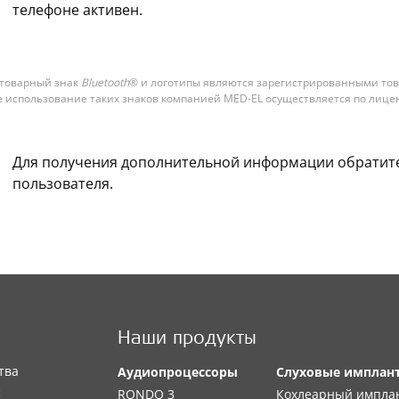
телефоне активен.
товарный знак
Bluetooth
® и логотипы являются зарегистрированными т
ое использование таких знаков компанией MED-EL осуществляется по лице
Для получения дополнительной информации обратите
пользователя.
Наши продукты
тва
Аудиопроцессоры
Слуховые имплан
с
RONDO 3
Кохлеарный импла