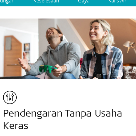
ungan
Keselesaan
Gaya
Kalis Air
Pendengaran Tanpa Usaha
Keras