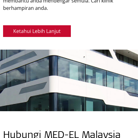
membantu anda mendengar semula. Cari klinik
berhampiran anda.
Leaflet
| ©
OpenStreetMap
contributors ©
CARTO
Ketahui Lebih Lanjut
Hubungi MED-EL Malaysia