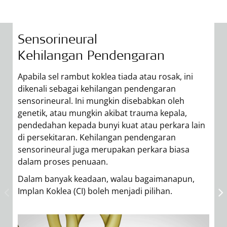
Sensorineural
K
Kehilangan Pendengaran
K
Apabila sel rambut koklea tiada atau rosak, ini
Ap
dikenali sebagai kehilangan pendengaran
m
sensorineural. Ini mungkin disebabkan oleh
s
genetik, atau mungkin akibat trauma kepala,
b
pendedahan kepada bunyi kuat atau perkara lain
D
di persekitaran. Kehilangan pendengaran
A
sensorineural juga merupakan perkara biasa
dalam proses penuaan.
Dalam banyak keadaan, walau bagaimanapun,
Implan Koklea (CI) boleh menjadi pilihan.