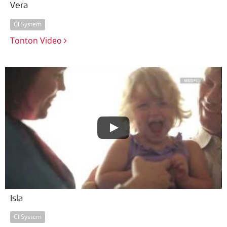
Vera
CI System
Tonton Video
Isla
CI System