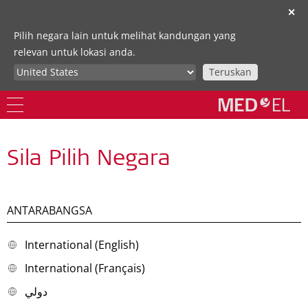
✕
Pilih negara lain untuk melihat kandungan yang
relevan untuk lokasi anda.
Teruskan
Sila Pilih Negara
ANTARABANGSA
International (English)
International (Français)
دولي