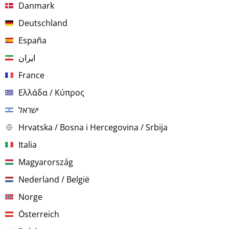
Danmark
Deutschland
España
ایران
France
Ελλάδα / Κύπρος
ישראל
Hrvatska / Bosna i Hercegovina / Srbija
Italia
Magyarország
Nederland / België
Norge
Österreich