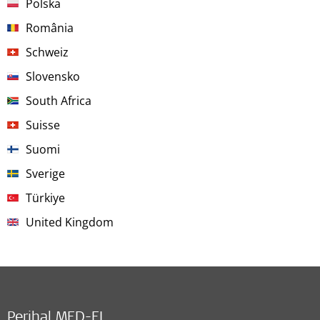
Polska
România
Schweiz
Slovensko
South Africa
Suisse
Suomi
Sverige
Türkiye
United Kingdom
Perihal MED-EL