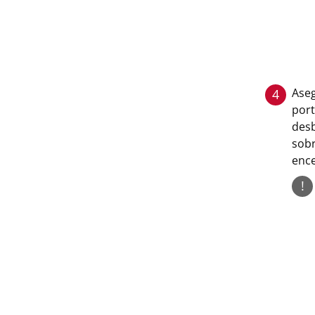
Aseg
4
port
desb
sobr
enc
!