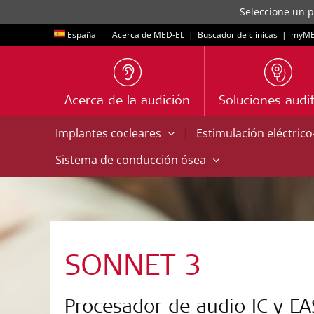
Seleccione un p
España
Acerca de MED-EL
|
Buscador de clínicas
|
myME
Acerca de la audición
Soluciones audit
|
Implantes cocleares
Estimulación eléctric
Sistema de conducción ósea
SONNET 3
Procesador de audio IC y EA