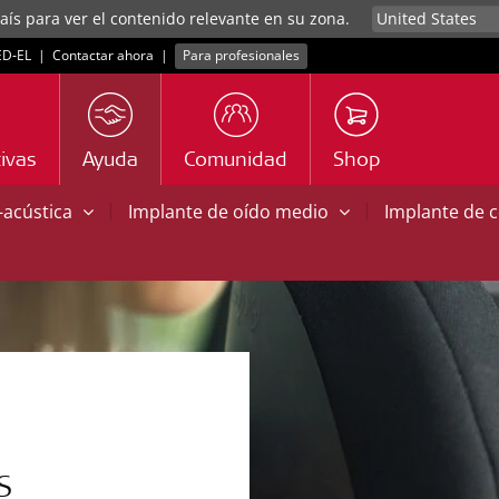
aís para ver el contenido relevante en su zona.
D‑EL
|
Contactar ahora
|
Para profesionales
ivas
Ayuda
Comunidad
Shop
|
|
o-acústica
Implante de oído medio
Implante de 
S