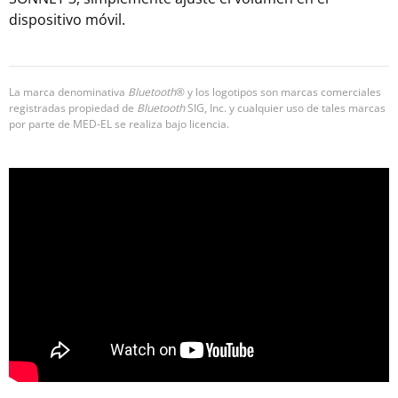
dispositivo móvil.
La marca denominativa
Bluetooth
® y los logotipos son marcas comerciales
registradas propiedad de
Bluetooth
SIG, Inc. y cualquier uso de tales marcas
por parte de MED-EL se realiza bajo licencia.