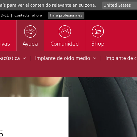
aís para ver el contenido relevante en su zona.
D‑EL
|
Contactar ahora
|
Para profesionales
ivas
Ayuda
Comunidad
Shop
|
|
o-acústica
Implante de oído medio
Implante de 
S