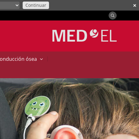
Continuar
✕
|
conducción ósea