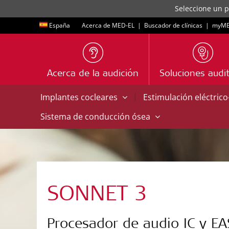
Seleccione un p
España
Acerca de MED-EL
|
Buscador de clínicas
|
myME
Acerca de la audición
Soluciones audit
|
Implantes cocleares
Estimulación eléctric
Sistema de conducción ósea
SONNET 3
Procesador de audio IC y EA