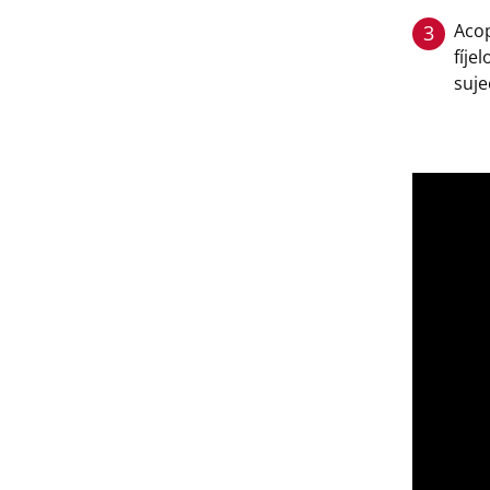
Acop
3
fíje
suje