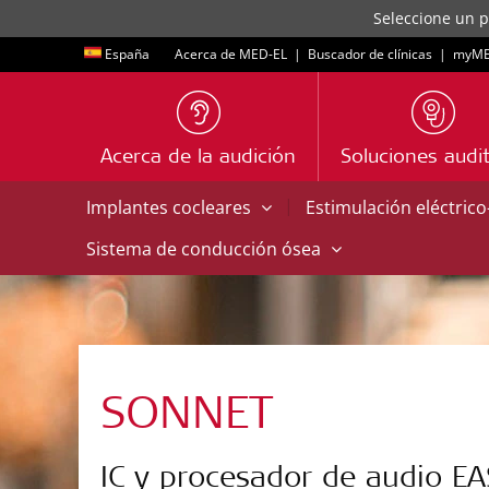
Seleccione un p
España
Acerca de MED-EL
|
Buscador de clínicas
|
myME
Acerca de la audición
Soluciones audit
|
Implantes cocleares
Estimulación eléctric
Sistema de conducción ósea
SONNET
IC y procesador de audio EA