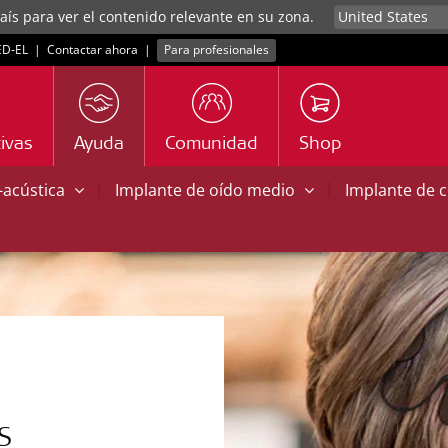
aís para ver el contenido relevante en su zona.
D‑EL
|
Contactar ahora
|
Para profesionales
ivas
Ayuda
Comunidad
Shop
|
|
o-acústica
Implante de oído medio
Implante de 
S