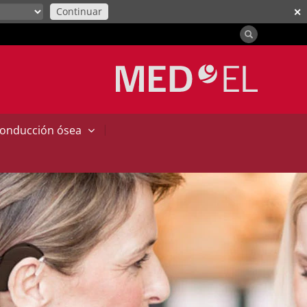
Continuar
✕
|
conducción ósea