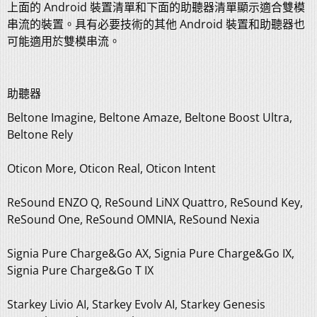
上面的 Android 裝置清單和下面的助聽器清單顯示適合雙模
串流的裝置。具有必要技術的其他 Android 裝置和助聽器也
可能適用於雙模串流。
助聽器
Beltone Imagine, Beltone Amaze, Beltone Boost Ultra,
Beltone Rely
Oticon More, Oticon Real, Oticon Intent
ReSound ENZO Q, ReSound LiNX Quattro, ReSound Key,
ReSound One, ReSound OMNIA, ReSound Nexia
Signia Pure Charge&Go AX, Signia Pure Charge&Go IX,
Signia Pure Charge&Go T IX
Starkey Livio AI, Starkey Evolv AI, Starkey Genesis