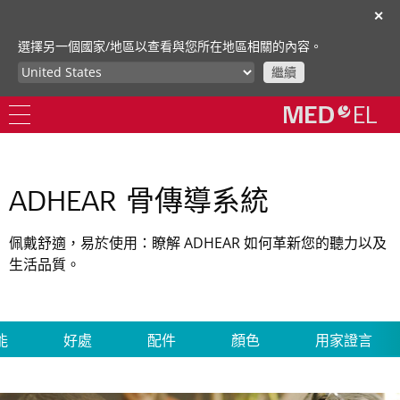
✕
選擇另一個國家/地區以查看與您所在地區相關的內容。
繼續
ADHEAR 骨傳導系統
佩戴舒適，易於使用：瞭解 ADHEAR 如何革新您的聽力以及
生活品質。
能
好處
配件
顏色
用家證言