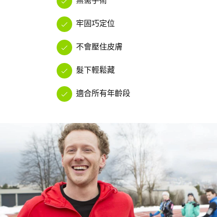
牢固巧定位
不會壓住皮膚
髮下輕鬆藏
適合所有年齡段