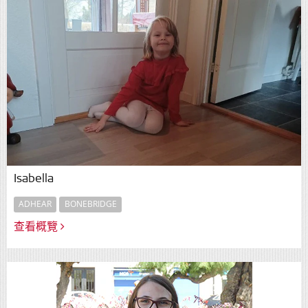
Isabella
ADHEAR
BONEBRIDGE
查看概覽