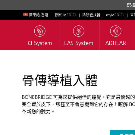
選
廣東話-香港
關於 MED-EL
|
診所查找器
|
myMED‑EL
|
立
CI System
EAS System
ADHEAR
骨傳導植入體
BONEBRIDGE 可為您提供絕佳的聽覺。它是最優
完全置於皮下，您甚至不會意識到它的存在！瞭解 BON
革新您的聽力。