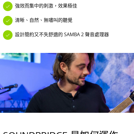
強效而集中的刺激，效果極佳
清晰、自然、無嘯叫的聽覺
設計簡約又不失舒適的 SAMBA 2 聲音處理器