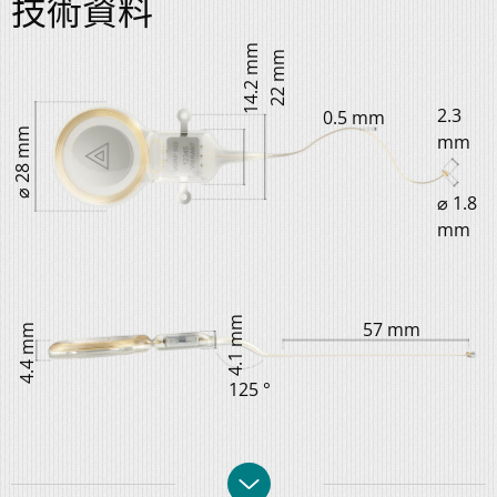
技術資料
14.2 mm
22 mm
2.3
0.5 mm
⌀ 28 mm
mm
⌀ 1.8
mm
4.1 mm
57 mm
4.4 mm
125 °