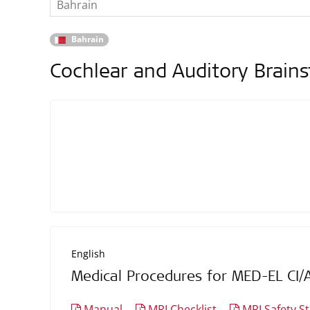
Bahrain
Bahrain
Cochlear and Auditory Brain
English
Medical Procedures for MED-EL CI/
Manual
MRI Checklist
MRI Safety S