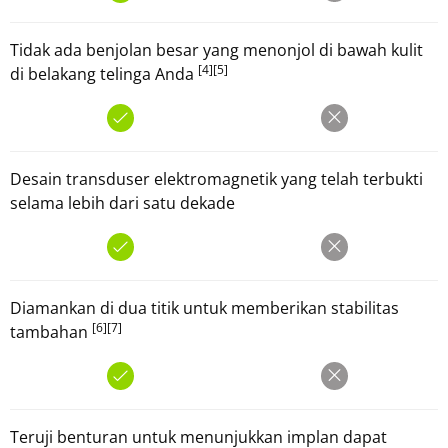
Tidak ada benjolan besar yang menonjol di bawah kulit
[4]
[5]
di belakang telinga Anda
Desain transduser elektromagnetik yang telah terbukti
selama lebih dari satu dekade
Diamankan di dua titik untuk memberikan stabilitas
[6]
[7]
tambahan
Teruji benturan untuk menunjukkan implan dapat