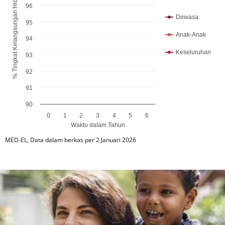
% Tingkat Kelangsungan Hidup Kumulatif
96
Dewasa
95
Anak-Anak
94
Keseluruhan
93
92
91
90
0
1
2
3
4
5
6
Waktu dalam Tahun
End of interactive chart.
MED-EL, Data dalam berkas per 2 Januari 2026