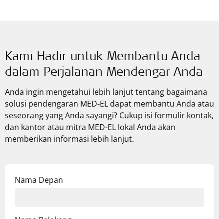
Kami Hadir untuk Membantu Anda
dalam Perjalanan Mendengar Anda
Anda ingin mengetahui lebih lanjut tentang bagaimana
solusi pendengaran
MED-EL
dapat membantu Anda atau
seseorang yang Anda sayangi? Cukup isi formulir kontak,
dan kantor atau mitra MED-EL lokal Anda akan
memberikan informasi lebih lanjut.
Nama Depan