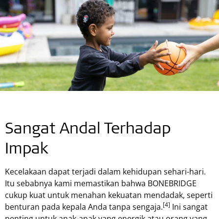
Sangat Andal Terhadap
Impak
Kecelakaan dapat terjadi dalam kehidupan sehari-hari.
Itu sebabnya kami memastikan bahwa BONEBRIDGE
cukup kuat untuk menahan kekuatan mendadak, seperti
[4]
benturan pada kepala Anda tanpa sengaja.
Ini sangat
penting untuk anak-anak yang energik atau orang yang