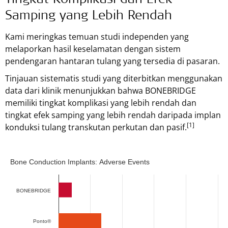
Tingkat Komplikasi dan Efek
Samping yang Lebih Rendah
Kami meringkas temuan studi independen yang
melaporkan hasil keselamatan dengan sistem
pendengaran hantaran tulang yang tersedia di pasaran.
Tinjauan sistematis studi yang diterbitkan menggunakan
data dari klinik menunjukkan bahwa BONEBRIDGE
memiliki tingkat komplikasi yang lebih rendah dan
tingkat efek samping yang lebih rendah daripada implan
[1]
konduksi tulang transkutan perkutan dan pasif.
Bone Conduction Implants: Adverse Events
Bone Conduction Implants: Adverse Events
Bar chart with 2 data series.
The chart has 1 X axis displaying categories.
BONEBRIDGE
The chart has 1 Y axis displaying Incidence Rate (cases in 
Ponto®