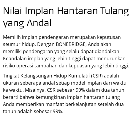
Nilai Implan Hantaran Tulang
yang Andal
Memilih implan pendengaran merupakan keputusan
seumur hidup. Dengan BONEBRIDGE, Anda akan
memiliki pendengaran yang selalu dapat diandalkan.
Keandalan implan yang lebih tinggi dapat menurunkan
risiko operasi tambahan dan kepuasan yang lebih tinggi.
Tingkat Kelangsungan Hidup Kumulatif (CSR) adalah
ukuran seberapa andal setiap model implan dari waktu
ke waktu. Misalnya, CSR sebesar 99% dalam dua tahun
berarti bahwa kemungkinan implan hantaran tulang
Anda memberikan manfaat berkelanjutan setelah dua
tahun adalah sebesar 99%.