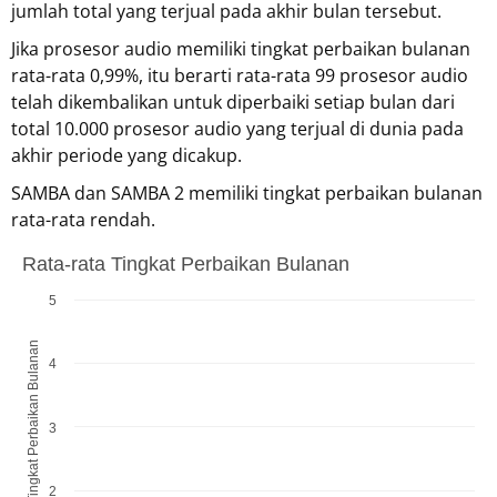
jumlah total yang terjual pada akhir bulan tersebut.
Jika prosesor audio memiliki tingkat perbaikan bulanan
rata-rata 0,99%, itu berarti rata-rata 99 prosesor audio
telah dikembalikan untuk diperbaiki setiap bulan dari
total 10.000 prosesor audio yang terjual di dunia pada
akhir periode yang dicakup.
SAMBA dan SAMBA 2 memiliki tingkat perbaikan bulanan
rata-rata rendah.
Rata-rata Tingkat Perbaikan Bulanan
Rata-rata Tingkat Perbaikan Bulanan
Bar chart with 2 bars.
5
The chart has 1 X axis displaying MED-EL, Data dalam berk
The chart has 1 Y axis displaying undefined. Data ranges fr
% Rata-rata Tingkat Perbaikan Bulanan
4
3
2