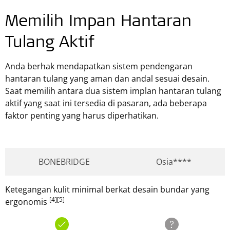
Memilih Impan Hantaran
Tulang Aktif
Anda berhak mendapatkan sistem pendengaran
hantaran tulang yang aman dan andal sesuai desain.
Saat memilih antara dua sistem implan hantaran tulang
aktif yang saat ini tersedia di pasaran, ada beberapa
faktor penting yang harus diperhatikan.
BONEBRIDGE
Osia****
Ketegangan kulit minimal berkat desain bundar yang
[4]
[5]
ergonomis