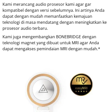
Kami merancang audio prosesor kami agar gar
kompatibel dengan versi sebelumnya. Ini artinya Anda
dapat dengan mudah memanfaatkan kemajuan
teknologi di masa mendatang dengan meningkatkan ke
prosesor audio terbaru.
Kami juga mengembangkan BONEBRIDGE dengan
teknologi magnet yang dibuat untuk MRI agar Anda
dapat mengakses pemindaian MRI dengan mudah.*