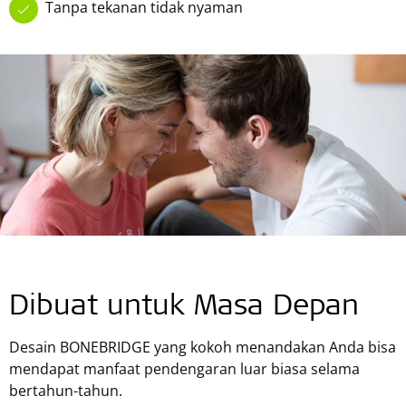
Tanpa tekanan tidak nyaman
Dibuat untuk Masa Depan
Desain BONEBRIDGE yang kokoh menandakan Anda bisa
mendapat manfaat pendengaran luar biasa selama
bertahun-tahun.