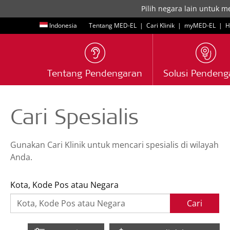
Pilih negara lain untuk m
Indonesia
Tentang MED-EL
|
Cari Klinik
|
myMED‑EL
|
H
Tentang Pendengaran
Solusi Pendeng
Cari Spesialis
Gunakan Cari Klinik untuk mencari spesialis di wilayah
Anda.
Kota, Kode Pos atau Negara
Cari