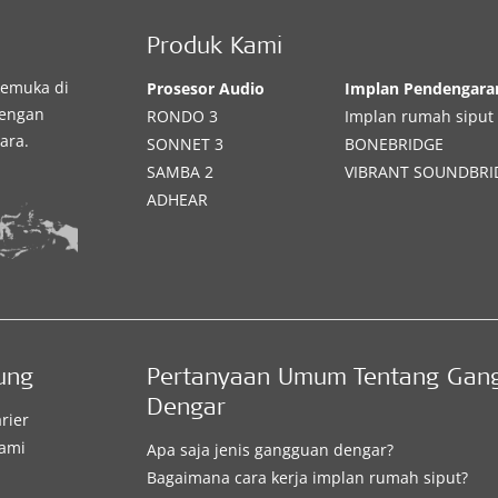
Produk Kami
kemuka di
Prosesor Audio
Implan Pendengara
dengan
RONDO 3
Implan rumah siput
ara.
SONNET 3
BONEBRIDGE
SAMBA 2
VIBRANT SOUNDBRI
ADHEAR
ung
Pertanyaan Umum Tentang Gan
Dengar
rier
ami
Apa saja jenis gangguan dengar?
Bagaimana cara kerja implan rumah siput?