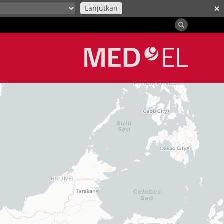
Lanjutkan
✕