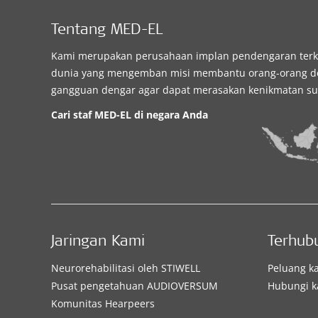
Jl. Pantai Indah Utara 3,
Memberi Solusi
Pantai Indah Kapuk
,
Pendengaran:
Tentang MED-EL
Jakarta Utara
CI System
Kami merupakan perusahaan implan pendengaran ter
Kontak Detail
dunia yang mengemban misi membantu orang-orang 
gangguan dengar agar dapat merasakan kenikmatan su
Cari staf MED-EL di negara Anda
Clinic
Rumah Sakit Dr.Cipto Mangunkusumo
(RSCM)
Poli THT - Jalan
Memberi Solusi
Diponegoro No.71
,
Pendengaran:
Jaringan Kami
Terhub
Jakarta Pusat
CI System
Neurorehabilitasi oleh STIWELL
Peluang ka
Kontak Detail
Pusat pengetahuan AUDIOVERSUM
Hubungi k
Komunitas Hearpeers