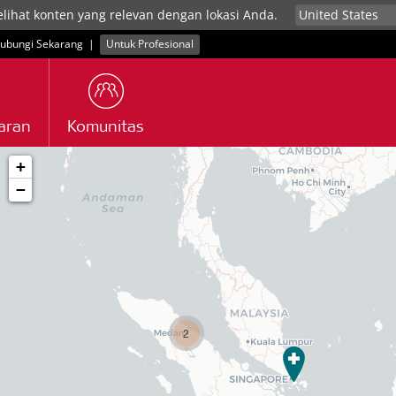
elihat konten yang relevan dengan lokasi Anda.
ubungi Sekarang
|
Untuk Profesional
aran
Komunitas
+
−
2