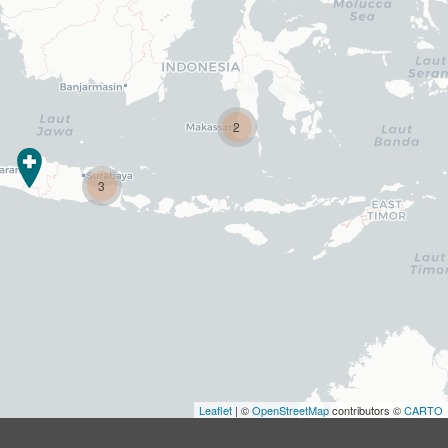
2
3
Leaflet
| ©
OpenStreetMap
contributors ©
CARTO