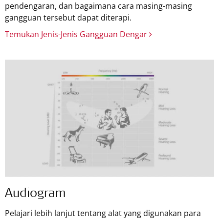
pendengaran, dan bagaimana cara masing-masing
gangguan tersebut dapat diterapi.
Temukan Jenis-Jenis Gangguan Dengar
Audiogram
Pelajari lebih lanjut tentang alat yang digunakan para