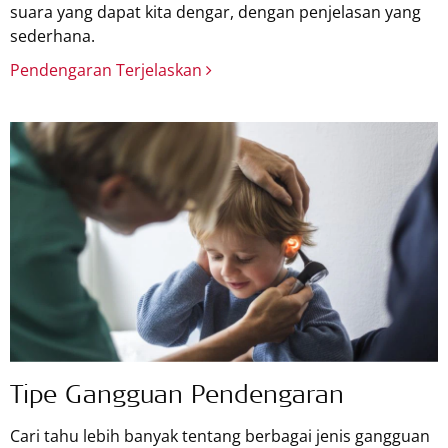
suara yang dapat kita dengar, dengan penjelasan yang
sederhana.
Pendengaran Terjelaskan
Tipe Gangguan Pendengaran
Cari tahu lebih banyak tentang berbagai jenis gangguan