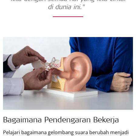
di dunia ini."
Bagaimana Pendengaran Bekerja
Pelajari bagaimana gelombang suara berubah menjadi