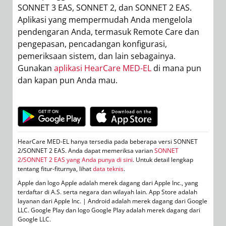
SONNET 3 EAS, SONNET 2, dan SONNET 2 EAS.
p
Aplikasi yang mempermudah Anda mengelola
p
pendengaran Anda, termasuk Remote Care dan
t
pengepasan, pencadangan konfigurasi,
p
pemeriksaan sistem, dan lain sebagainya.
d
Gunakan
aplikasi HearCare
MED-EL
di mana pun
dan kapan pun Anda mau.
Ap
te
la
HearCare MED-EL hanya tersedia pada beberapa versi SONNET
LL
2/SONNET 2 EAS. Anda dapat memeriksa varian
SONNET
Go
2/SONNET 2 EAS yang Anda punya di sini
. Untuk detail lengkap
tentang fitur-fiturnya, lihat
data teknis
.
Apple dan logo Apple adalah merek dagang dari Apple Inc., yang
terdaftar di A.S. serta negara dan wilayah lain. App Store adalah
layanan dari Apple Inc. | Android adalah merek dagang dari Google
LLC. Google Play dan logo Google Play adalah merek dagang dari
Google LLC.