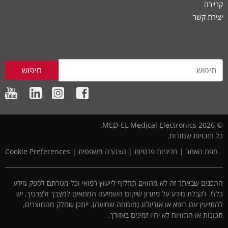
קריירה
יצירת קשר
חיפוש
© 2026 MED-EL Medical Electronics.
כל הזכויות שמורות.
מפת האתר
|
מדיניות פרטיות
|
הצהרה משפטית
|
Cookie Preferences
התכנים שבאתר זה לא מהווים תחליף לייעוץ רפואי וכל מטרתם לספק מידע
כללי. לקבלת מידע על פתרון שיקום השמיעה המתאים למצבך ולצרכיך, יש
להתייעץ עם רופא או אודיולוג (מומחה שמיעה). ייתכן שחלק מהמוצרים,
תכונות או התוויות לא יהיו זמינים באזורך.