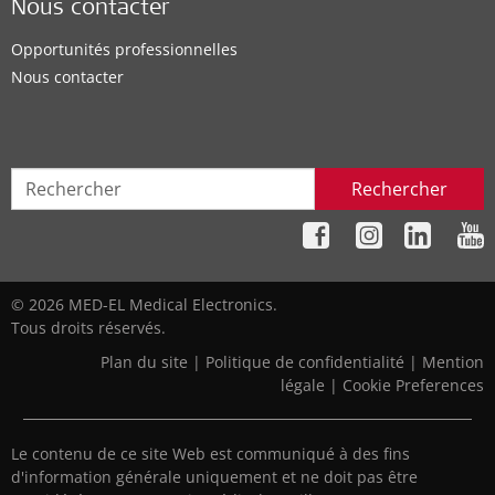
Nous contacter
Opportunités professionnelles
Nous contacter
Rechercher
© 2026 MED-EL Medical Electronics.
Tous droits réservés.
Plan du site
|
Politique de confidentialité
|
Mention
légale
|
Cookie Preferences
Le contenu de ce site Web est communiqué à des fins
d'information générale uniquement et ne doit pas être