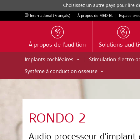
Choisissez un autre pays pour lire d
International (Français)
À propos de MED-EL
|
Espace pre
À propos de l'audition
Solutions audit
|
Implants cochléaires
Stimulation électro-
Système à conduction osseuse
RONDO 2
Audio processeur d'implant 