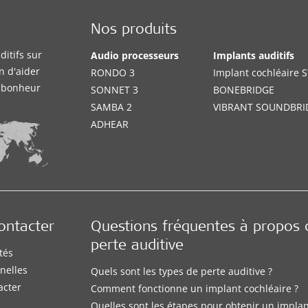
Nos produits
itifs sur
Audio processeurs
Implants auditifs
n d'aider
RONDO 3
Implant cochléaire
e bonheur
SONNET 3
BONEBRIDGE
SAMBA 2
VIBRANT SOUNDBRI
ADHEAR
ontacter
Questions fréquentes à propos 
perte auditive
tés
nelles
Quels sont les types de perte auditive ?
acter
Comment fonctionne un implant cochléaire ?
Quelles sont les étapes pour obtenir un impla