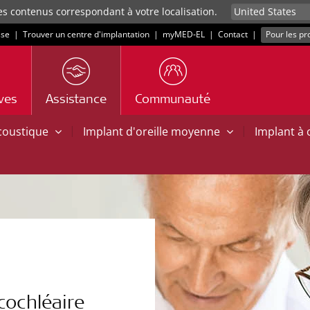
es contenus correspondant à votre localisation.
sse
|
Trouver un centre d'implantation
|
myMED‑EL
|
Contact
|
Pour les pr
ives
Assistance
Communauté
|
|
acoustique
Implant d'oreille moyenne
Implant à
cochléaire