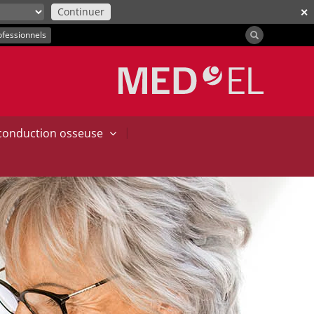
Continuer
✕
ofessionnels
|
 conduction osseuse