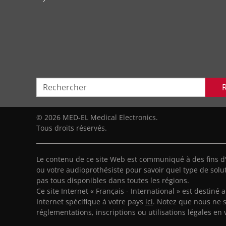
© 2026 MED-EL Medical Electronics.
Tous droits réservés.
Le contenu de ce site Web est communiqué à des fins d
ou votre audioprothésiste pour savoir quel type de solut
pas tous disponibles dans toutes les régions.
Ce site Internet « Français - International » est destiné 
Internet spécifique à votre pays
ici
. Notez que nous ne 
réglementations, inscriptions ou utilisations légales en 