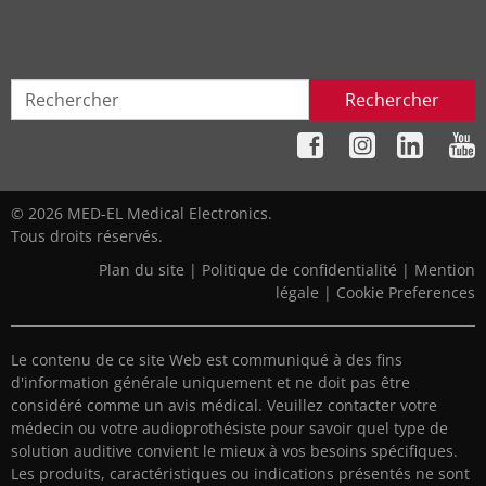
Rechercher
© 2026 MED-EL Medical Electronics.
Tous droits réservés.
Plan du site
|
Politique de confidentialité
|
Mention
légale
|
Cookie Preferences
Le contenu de ce site Web est communiqué à des fins
d'information générale uniquement et ne doit pas être
considéré comme un avis médical. Veuillez contacter votre
médecin ou votre audioprothésiste pour savoir quel type de
solution auditive convient le mieux à vos besoins spécifiques.
Les produits, caractéristiques ou indications présentés ne sont