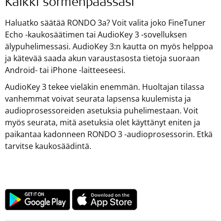
Kaikki sormenpäässäsi
Haluatko säätää RONDO 3a? Voit valita joko FineTuner
Echo -kaukosäätimen tai AudioKey 3 -sovelluksen
älypuhelimessasi. AudioKey 3:n kautta on myös helppoa
ja kätevää saada ​​akun varaustasosta tietoja suoraan
Android- tai iPhone -laitteeseesi.
AudioKey 3 tekee vieläkin enemmän. Huoltajan tilassa
vanhemmat voivat seurata lapsensa kuulemista ja
audioprosessoreiden asetuksia puhelimestaan. Voit
myös seurata, mitä asetuksia olet käyttänyt eniten ja
paikantaa kadonneen RONDO 3 -audioprosessorin. Etkä
tarvitse kaukosäädintä.