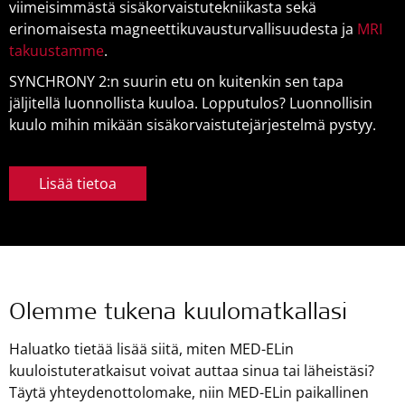
viimeisimmästä sisäkorvaistutekniikasta sekä
erinomaisesta magneettikuvausturvallisuudesta ja
MRI
takuustamme
.
SYNCHRONY 2:n suurin etu on kuitenkin sen tapa
jäljitellä luonnollista kuuloa. Lopputulos? Luonnollisin
kuulo mihin mikään sisäkorvaistutejärjestelmä pystyy.
Lisää tietoa
Olemme tukena kuulomatkallasi
Haluatko tietää lisää siitä, miten
MED-ELin
kuuloistuteratkaisut voivat auttaa sinua tai läheistäsi?
Täytä yhteydenottolomake, niin
MED-ELin
paikallinen