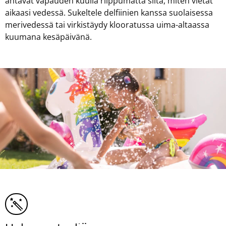
antavat vapauden kuulla riippumatta siitä, miten vietät
aikaasi vedessä. Sukeltele delfiinien kanssa suolaisessa
merivedessä tai virkistäydy klooratussa uima-altaassa
kuumana kesäpäivänä.