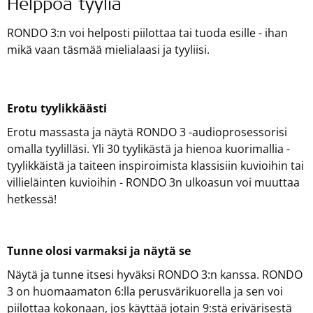
Helppoa tyyliä
RONDO 3:n voi helposti piilottaa tai tuoda esille - ihan
mikä vaan täsmää mielialaasi ja tyyliisi.
Erotu tyylikkäästi
Erotu massasta ja näytä RONDO 3 -audioprosessorisi
omalla tyylilläsi. Yli 30 tyylikästä ja hienoa kuorimallia -
tyylikkäistä ja taiteen inspiroimista klassisiin kuvioihin tai
villieläinten kuvioihin - RONDO 3n ulkoasun voi muuttaa
hetkessä!
Tunne olosi varmaksi ja näytä se
Näytä ja tunne itsesi hyväksi RONDO 3:n kanssa. RONDO
3 on huomaamaton 6:lla perusvärikuorella ja sen voi
piilottaa kokonaan, jos käyttää jotain 9:stä erivärisestä