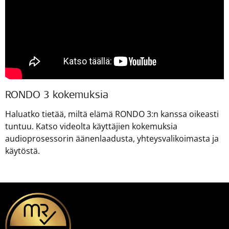
RONDO 3 kokemuksia
Haluatko tietää, miltä elämä RONDO 3:n kanssa oikeasti
tuntuu. Katso videolta käyttäjien kokemuksia
audioprosessorin äänenlaadusta, yhteysvalikoimasta ja
käytöstä.