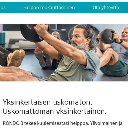
aus
Helppo mukauttaminen
Ota yhteyttä
Yksinkertaisen uskomaton.
Uskomattoman yksinkertainen.
RONDO 3 tekee kuulemisestasi helppoa. Ylivoimainen ja