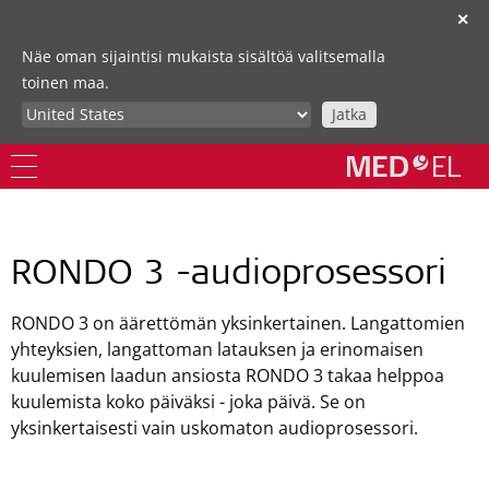
✕
Näe oman sijaintisi mukaista sisältöä valitsemalla
toinen maa.
Jatka
RONDO 3 -audioprosessori
RONDO 3 on äärettömän yksinkertainen. Langattomien
yhteyksien, langattoman latauksen ja erinomaisen
kuulemisen laadun ansiosta RONDO 3 takaa helppoa
kuulemista koko päiväksi - joka päivä. Se on
yksinkertaisesti vain uskomaton audioprosessori.