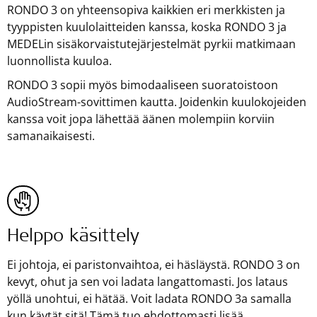
RONDO 3 on yhteensopiva kaikkien eri merkkisten ja
tyyppisten kuulolaitteiden kanssa, koska RONDO 3 ja
MEDELin sisäkorvaistutejärjestelmät pyrkii matkimaan
luonnollista kuuloa.
RONDO 3 sopii myös bimodaaliseen suoratoistoon
AudioStream-sovittimen kautta. Joidenkin kuulokojeiden
kanssa voit jopa lähettää äänen molempiin korviin
samanaikaisesti.
Helppo käsittely
Ei johtoja, ei paristonvaihtoa, ei häsläystä. RONDO 3 on
kevyt, ohut ja sen voi ladata langattomasti. Jos lataus
yöllä unohtui, ei hätää. Voit ladata RONDO 3a samalla
kun käytät sitä! Tämä tuo ehdottomasti lisää