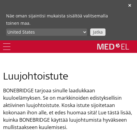
✕
Näe oman sijaintisi mukaista sisältöä valitsemalla
toinen maa.
Jatka
Luujohtoistute
BONEBRIDGE tarjoaa sinulle laadukkaan
kuuloelämyksen. Se on markkinoiden edistyksellisin
aktiivinen luujohtoistute. Koska istute sijoitetaan
kokonaan ihon alle, et edes huomaa sitä! Lue tästä lisää,
kuinka BONEBRIDGE käyttää luujohtumista hyväkseen
mullistaakseen kuulemisesi.