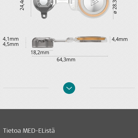
⌀ 28.3 mm
24,4mm
4,1mm
4,4mm
4,5mm
18,2mm
64,3mm
Tietoa MED-EListä