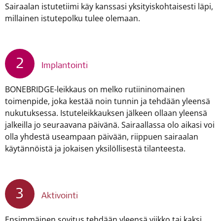
Sairaalan istutetiimi käy kanssasi yksityiskohtaisesti läpi,
millainen istutepolku tulee olemaan.
2
Implantointi
BONEBRIDGE-leikkaus on melko rutiininomainen
toimenpide, joka kestää noin tunnin ja tehdään yleensä
nukutuksessa. Istuteleikkauksen jälkeen ollaan yleensä
jalkeilla jo seuraavana päivänä. Sairaallassa olo aikasi voi
olla yhdestä useampaan päivään, riippuen sairaalan
käytännöistä ja jokaisen yksilöllisestä tilanteesta.
3
Aktivointi
Ensimmäinen sovitus tehdään yleensä viikko tai kaksi