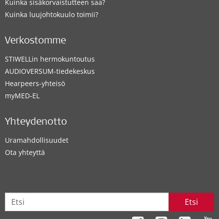
Kuinka sisäkorvaistutteen saa?
Kuinka luujohtokuulo toimii?
Verkostomme
STIWELLin hermokuntoutus
AUDIOVERSUM-tiedekeskus
Hearpeers-yhteisö
myMED‑EL
Yhteydenotto
Uramahdollisuudet
Ota yhteyttä
Etsi