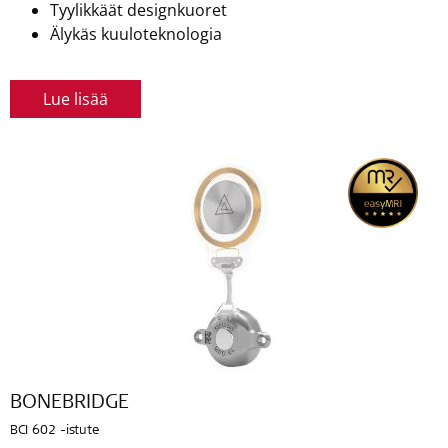
Tyylikkäät designkuoret
Älykäs kuuloteknologia
Lue lisää
BONEBRIDGE
BCI 602 -istute