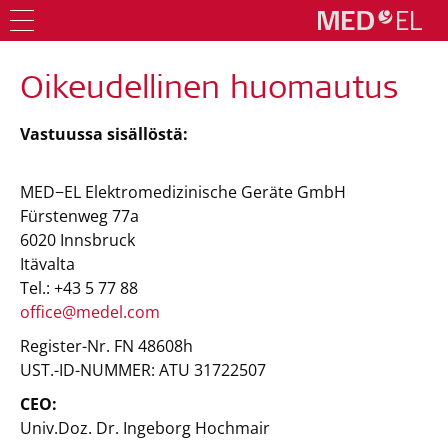
Oikeudellinen huomautus
Vastuussa sisällöstä:
MED−EL Elektromedizinische Geräte GmbH
Fürstenweg 77a
6020 Innsbruck
Itävalta
Tel.: +43 5 77 88
office@medel.com
Register-Nr. FN 48608h
UST.-ID-NUMMER: ATU 31722507
CEO:
Univ.Doz. Dr. Ingeborg Hochmair