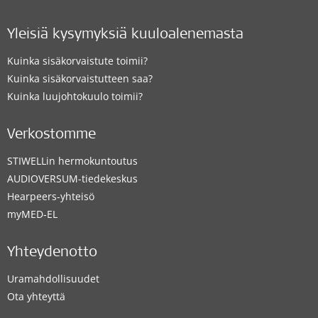
Yleisiä kysymyksiä kuuloalenemasta
Kuinka sisäkorvaistute toimii?
Kuinka sisäkorvaistutteen saa?
Kuinka luujohtokuulo toimii?
Verkostomme
STIWELLin hermokuntoutus
AUDIOVERSUM-tiedekeskus
Hearpeers-yhteisö
myMED‑EL
Yhteydenotto
Uramahdollisuudet
Ota yhteyttä