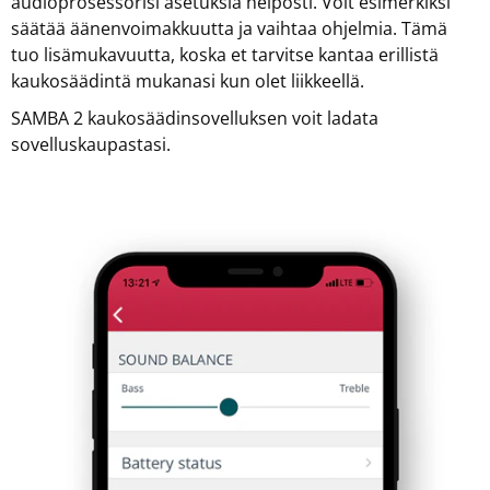
audioprosessorisi asetuksia helposti. Voit esimerkiksi
säätää äänenvoimakkuutta ja vaihtaa ohjelmia. Tämä
tuo lisämukavuutta, koska et tarvitse kantaa erillistä
kaukosäädintä mukanasi kun olet liikkeellä.
SAMBA 2 kaukosäädinsovelluksen voit ladata
sovelluskaupastasi.