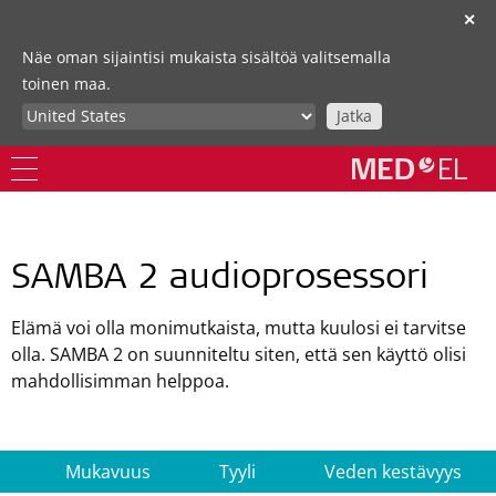
✕
Näe oman sijaintisi mukaista sisältöä valitsemalla
toinen maa.
Jatka
SAMBA 2 audioprosessori
Elämä voi olla monimutkaista, mutta kuulosi ei tarvitse
olla. SAMBA 2 on suunniteltu siten, että sen käyttö olisi
mahdollisimman helppoa.
Mukavuus
Tyyli
Veden kestävyys