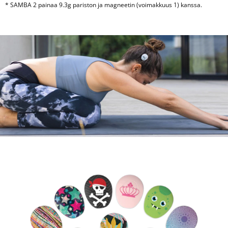
* SAMBA 2 painaa 9.3g pariston ja magneetin (voimakkuus 1) kanssa.