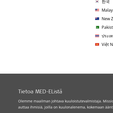
한국
Malay
New Z
Pakis
ประเ
Việt 
Tietoa MED-EListä
Olemme maailman johtava kuuloistutevalmistaja. Miss
auttaa ihmisiä, joilla on kuulonalenema, kokemaan äänte