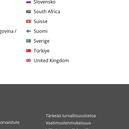
Slovensko
South Africa
Suisse
govina /
Suomi
Sverige
Türkiye
United Kingdom
Tärkeää turvallisuustietoa
orvaistute
Vaatimustenmukaisuus