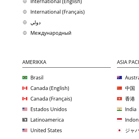
International (English)
International (Français)
دولي
Международный
AMERIKKA
ASIA PACI
Brasil
Austra
Canada (English)
中国
Canada (Français)
香港
Estados Unidos
India
Latinoamerica
Indon
United States
ジャ