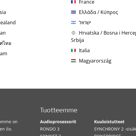
France
sia
Ελλάδα / Κύπρος
ealand
ישראל
tan
Hrvatska / Bosna i Herce
Srbija
ทศไทย
Italia
Nam
Magyarország
Tuotteemme
iomme on
Audioprosessorit
Kuuloistutteet
n ilo.
RONDO 3
SYNCHRONY 2 -sisäk