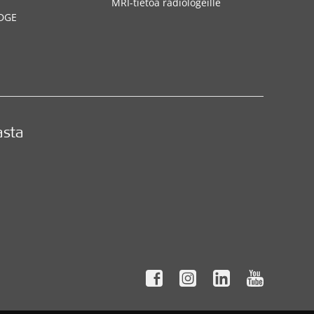
MRI-tietoa radiologeille
DGE
asta