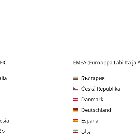
FIC
EMEA (Eurooppa,Lähi-Itä ja A
lia
България
Česká Republika
Danmark
Deutschland
esia
España
パン
ایران