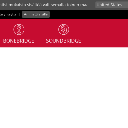
tisi mukaista sisältöä valitsemalla toinen maa.
ta yhteyttä
|
Ammattilaisille
BONEBRIDGE
SOUNDBRIDGE