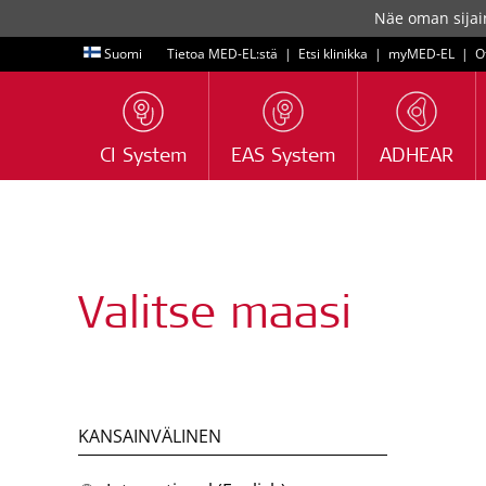
Näe oman sijain
Suomi
Tietoa MED-EL:stä
|
Etsi klinikka
|
myMED‑EL
|
O
CI System
EAS System
ADHEAR
Valitse maasi
KANSAINVÄLINEN