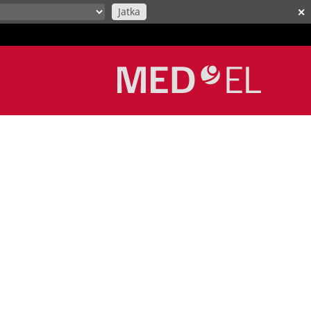
Jatka
✕