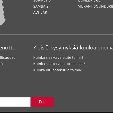
SONNET 3
BONEBRIDGE
SAMBA 2
VIBRANT SOUNDBRI
ADHEAR
enotto
Yleisiä kysymyksiä kuuloalenem
lisuudet
Kuinka sisäkorvaistute toimii?
tä
Kuinka sisäkorvaistutteen saa?
Kuinka luujohtokuulo toimii?
Etsi