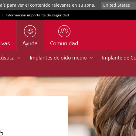
aís para ver el contenido relevante en su zona.
|
Información importante de seguridad
ivas
Ayuda
Comunidad
|
|
cústica
Implantes de oído medio
Implante de C
S