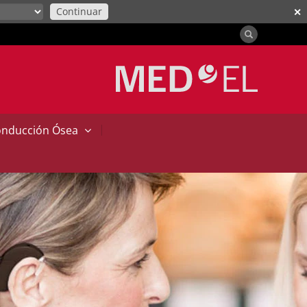
Continuar
✕
|
onducción Ósea