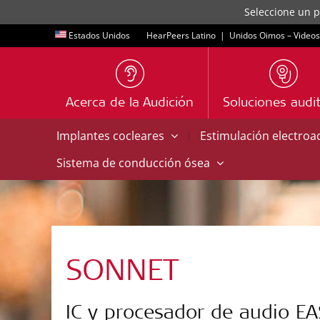
Seleccione un p
Estados Unidos
HearPeers Latino
|
Unidos Oimos – Videos
Acerca de la Audición
Soluciones audit
|
Implantes cocleares
Estimulación electroa
Sistema de conducción ósea
SONNET
IC y procesador de audio EA