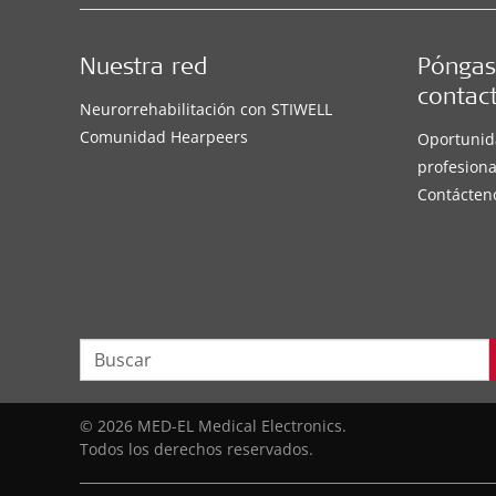
Nuestra red
Póngas
contac
Neurorrehabilitación con STIWELL
Comunidad Hearpeers
Oportunid
profesiona
Contácten
© 2026 MED-EL Medical Electronics.
Todos los derechos reservados.