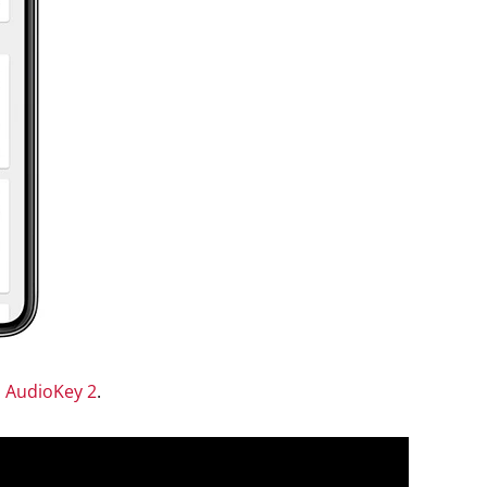
a
AudioKey 2
.