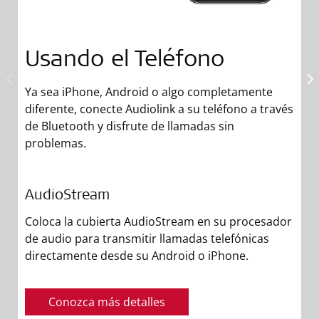
Usando el Teléfono
Ya sea iPhone, Android o algo completamente
diferente, conecte Audiolink a su teléfono a través
de Bluetooth y disfrute de llamadas sin
D
problemas.
c
c
e
AudioStream
Coloca la cubierta AudioStream en su procesador
A
de audio para transmitir llamadas telefónicas
directamente desde su Android o iPhone.
C
d
d
Conozca más detalles