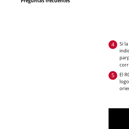
Preguntas frecuentes
Si l
4
indi
par
corr
El R
5
logo
orie