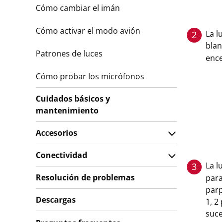
Cómo cambiar el imán
Cómo activar el modo avión
La l
2
bla
Patrones de luces
enc
Cómo probar los micrófonos
Cuidados básicos y
mantenimiento
Accesorios
Conectividad
La l
3
Resolución de problemas
para
parp
Descargas
1, 2
suc