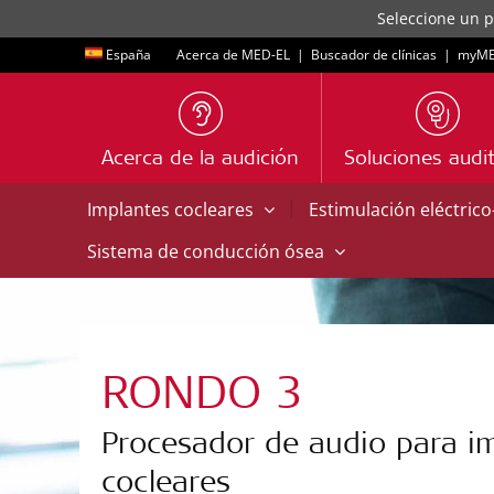
Seleccione un p
España
Acerca de MED-EL
|
Buscador de clínicas
|
myME
Acerca de la audición
Soluciones audit
|
Implantes cocleares
Estimulación eléctric
Sistema de conducción ósea
RONDO 3
Procesador de audio para i
cocleares