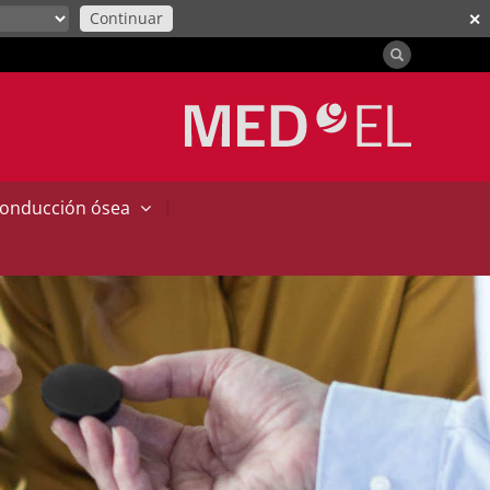
Continuar
✕
|
conducción ósea