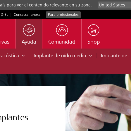
aís para ver el contenido relevante en su zona.
D‑EL
|
Contactar ahora
|
Para profesionales
ivas
Ayuda
Comunidad
Shop
|
|
o-acústica
Implante de oído medio
Implante de 
mplantes