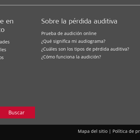
e en
Sobre la pérdida auditiva
to
Prueba de audición online
¿Qué significa mi audiograma?
ades
¿Cuáles son los tipos de pérdida auditiva?
les
¿Cómo funciona la audición?
os
Buscar
Mapa del sitio
|
Política de p