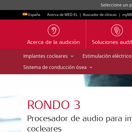
Seleccione un p
España
Acerca de MED-EL
|
Buscador de clínicas
|
myME
Acerca de la audición
Soluciones audit
|
Implantes cocleares
Estimulación eléctric
Sistema de conducción ósea
RONDO 3
Procesador de audio para i
cocleares