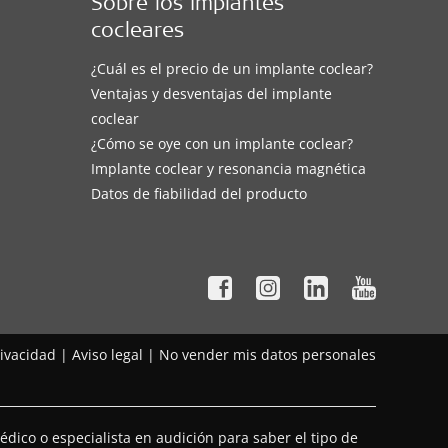
Sobre los implantes
cocleares
¿Cuál es el precio de un implante coclear?
Ventajas y desventajas del implante
coclear
¿Cómo se oye con un implante coclear?
Implante coclear y resonancia magnética
Datos de fiabilidad del producto
rivacidad
|
Aviso legal
|
No vender mis datos personales
dico o especialista en audición para saber el tipo de