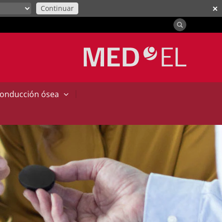
Continuar
✕
|
conducción ósea