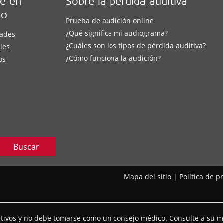
e en
Sobre la pérdida auditiva
to
Prueba de audición online
¿Qué significa mi audiograma?
ades
¿Cuáles son los tipos de pérdida auditiva?
les
¿Cómo funciona la audición?
os
Buscar
Mapa del sitio
|
Política de p
mativos y no debe tomarse como un consejo médico. Consulte a su mé