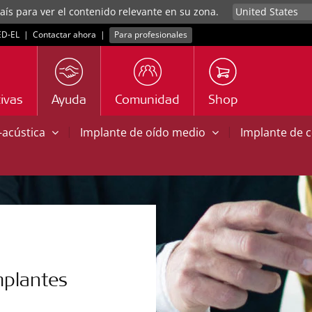
aís para ver el contenido relevante en su zona.
D‑EL
|
Contactar ahora
|
Para profesionales
ivas
Ayuda
Comunidad
Shop
|
|
o-acústica
Implante de oído medio
Implante de 
mplantes