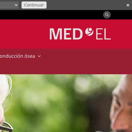
Continuar
✕
|
conducción ósea