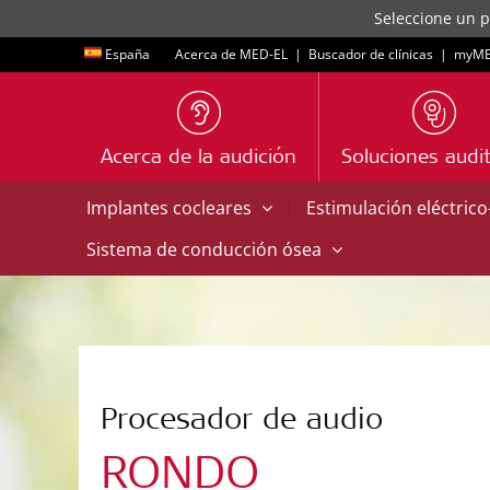
Seleccione un p
España
Acerca de MED-EL
|
Buscador de clínicas
|
myME
Acerca de la audición
Soluciones audit
|
Implantes cocleares
Estimulación eléctric
Sistema de conducción ósea
Procesador de audio
RONDO