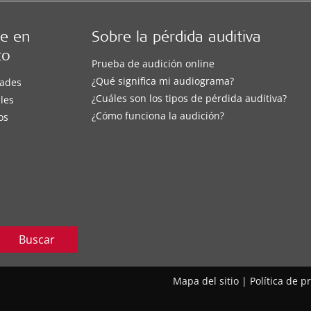
e en
Sobre la pérdida auditiva
to
Prueba de audición online
¿Qué significa mi audiograma?
ades
¿Cuáles son los tipos de pérdida auditiva?
les
¿Cómo funciona la audición?
os
Buscar
Mapa del sitio
|
Política de p