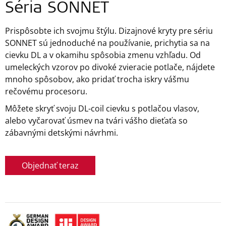
Séria SONNET
Prispôsobte ich svojmu štýlu. Dizajnové kryty pre sériu
SONNET sú jednoduché na používanie, prichytia sa na
cievku DL a v okamihu spôsobia zmenu vzhľadu. Od
umeleckých vzorov po divoké zvieracie potlače, nájdete
mnoho spôsobov, ako pridať trocha iskry vášmu
rečovému procesoru.
Môžete skryť svoju DL-coil cievku s potlačou vlasov,
alebo vyčarovať úsmev na tvári vášho dieťaťa so
zábavnými detskými návrhmi.
Objednať teraz