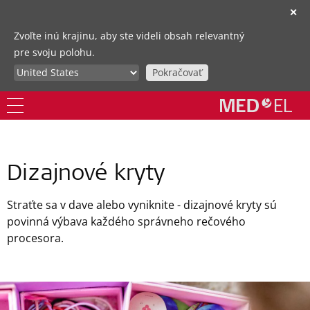
✕
Zvoľte inú krajinu, aby ste videli obsah relevantný
pre svoju polohu.
Pokračovať
Dizajnové kryty
Straťte sa v dave alebo vyniknite - dizajnové kryty sú
povinná výbava každého správneho rečového
procesora.