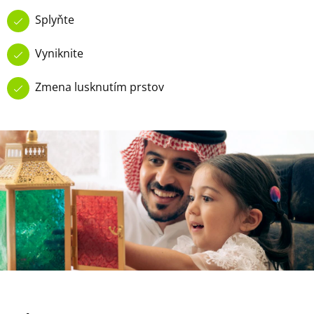
Splyňte
Vyniknite
Zmena lusknutím prstov