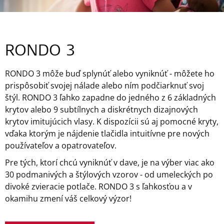
RONDO 3
RONDO 3 môže buď splynúť alebo vyniknúť - môžete ho
prispôsobiť svojej nálade alebo ním podčiarknuť svoj
štýl. RONDO 3 ľahko zapadne do jedného z 6 základných
krytov alebo 9 subtílnych a diskrétnych dizajnových
krytov imitujúcich vlasy. K dispozícii sú aj pomocné kryty,
vďaka ktorým je nájdenie tlačidla intuitívne pre nových
používateľov a opatrovateľov.
Pre tých, ktorí chcú vyniknúť v dave, je na výber viac ako
30 podmanivých a štýlových vzorov - od umeleckých po
divoké zvieracie potlače. RONDO 3 s ľahkosťou a v
okamihu zmení váš celkový výzor!