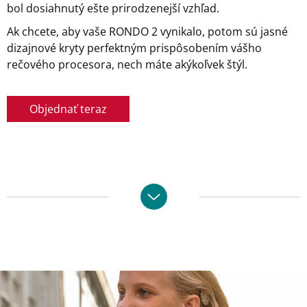
bol dosiahnutý ešte prirodzenejší vzhľad.
Ak chcete, aby vaše RONDO 2 vynikalo, potom sú jasné
dizajnové kryty perfektným prispôsobením vášho
rečového procesora, nech máte akýkoľvek štýl.
Objednať teraz